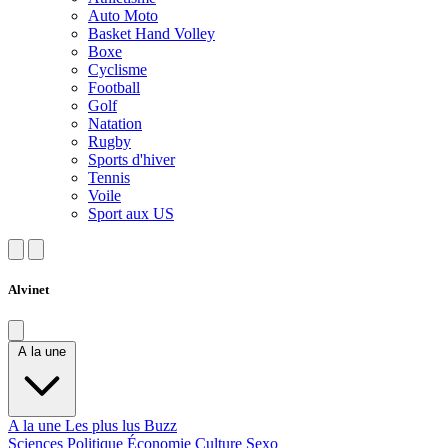
Auto Moto
Basket Hand Volley
Boxe
Cyclisme
Football
Golf
Natation
Rugby
Sports d'hiver
Tennis
Voile
Sport aux US
Alvinet
A la une
A la une
Les plus lus
Buzz
Sciences
Politique
Économie
Culture
Sexo