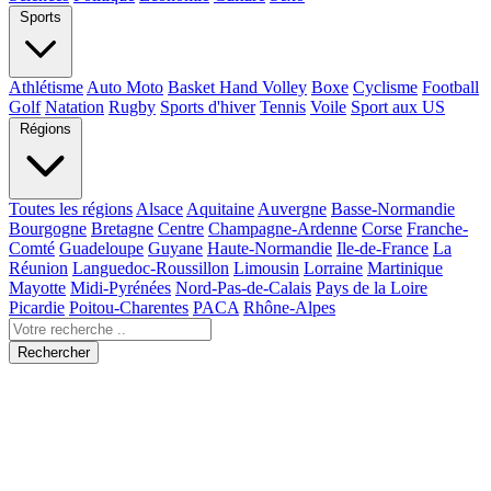
Sports
Athlétisme
Auto Moto
Basket Hand Volley
Boxe
Cyclisme
Football
Golf
Natation
Rugby
Sports d'hiver
Tennis
Voile
Sport aux US
Régions
Toutes les régions
Alsace
Aquitaine
Auvergne
Basse-Normandie
Bourgogne
Bretagne
Centre
Champagne-Ardenne
Corse
Franche-
Comté
Guadeloupe
Guyane
Haute-Normandie
Ile-de-France
La
Réunion
Languedoc-Roussillon
Limousin
Lorraine
Martinique
Mayotte
Midi-Pyrénées
Nord-Pas-de-Calais
Pays de la Loire
Picardie
Poitou-Charentes
PACA
Rhône-Alpes
Rechercher