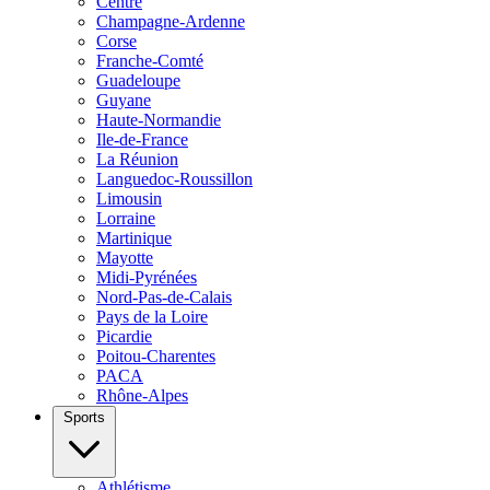
Centre
Champagne-Ardenne
Corse
Franche-Comté
Guadeloupe
Guyane
Haute-Normandie
Ile-de-France
La Réunion
Languedoc-Roussillon
Limousin
Lorraine
Martinique
Mayotte
Midi-Pyrénées
Nord-Pas-de-Calais
Pays de la Loire
Picardie
Poitou-Charentes
PACA
Rhône-Alpes
Sports
Athlétisme