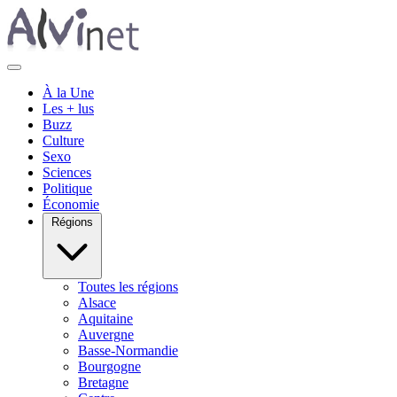
À la Une
Les + lus
Buzz
Culture
Sexo
Sciences
Politique
Économie
Régions
Toutes les régions
Alsace
Aquitaine
Auvergne
Basse-Normandie
Bourgogne
Bretagne