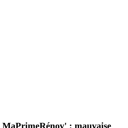
MaPrimeRénov' : mauvaise