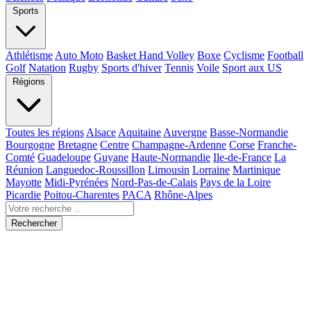
Sports
Athlétisme
Auto Moto
Basket Hand Volley
Boxe
Cyclisme
Football
Golf
Natation
Rugby
Sports d'hiver
Tennis
Voile
Sport aux US
Régions
Toutes les régions
Alsace
Aquitaine
Auvergne
Basse-Normandie
Bourgogne
Bretagne
Centre
Champagne-Ardenne
Corse
Franche-
Comté
Guadeloupe
Guyane
Haute-Normandie
Ile-de-France
La
Réunion
Languedoc-Roussillon
Limousin
Lorraine
Martinique
Mayotte
Midi-Pyrénées
Nord-Pas-de-Calais
Pays de la Loire
Picardie
Poitou-Charentes
PACA
Rhône-Alpes
Rechercher