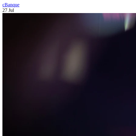
cBanque
27 Jul