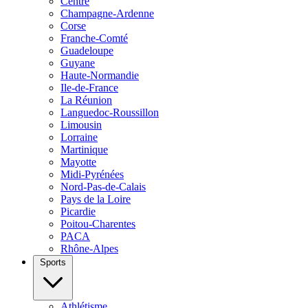
Centre
Champagne-Ardenne
Corse
Franche-Comté
Guadeloupe
Guyane
Haute-Normandie
Ile-de-France
La Réunion
Languedoc-Roussillon
Limousin
Lorraine
Martinique
Mayotte
Midi-Pyrénées
Nord-Pas-de-Calais
Pays de la Loire
Picardie
Poitou-Charentes
PACA
Rhône-Alpes
Sports
Athlétisme