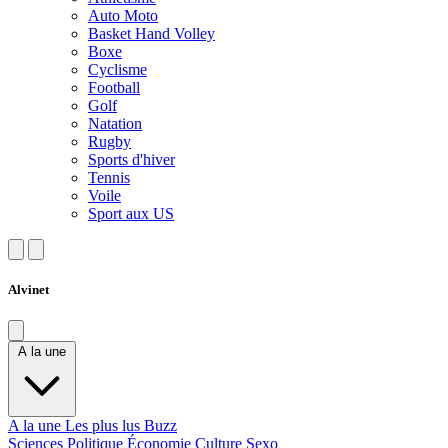
Auto Moto
Basket Hand Volley
Boxe
Cyclisme
Football
Golf
Natation
Rugby
Sports d'hiver
Tennis
Voile
Sport aux US
Alvinet
A la une
A la une
Les plus lus
Buzz
Sciences
Politique
Économie
Culture
Sexo