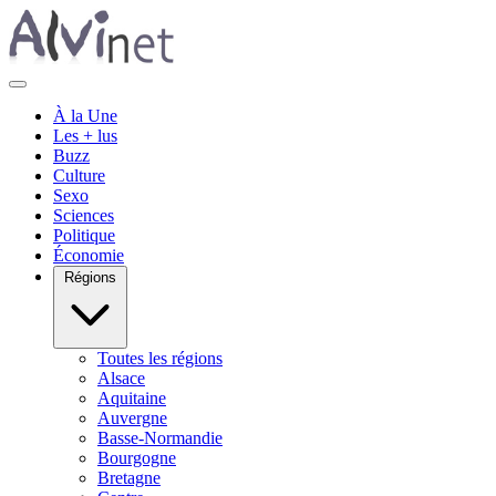
À la Une
Les + lus
Buzz
Culture
Sexo
Sciences
Politique
Économie
Régions
Toutes les régions
Alsace
Aquitaine
Auvergne
Basse-Normandie
Bourgogne
Bretagne