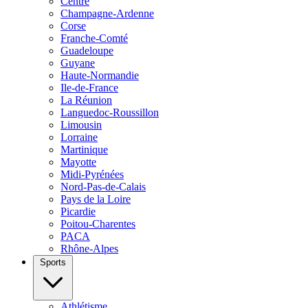
Centre
Champagne-Ardenne
Corse
Franche-Comté
Guadeloupe
Guyane
Haute-Normandie
Ile-de-France
La Réunion
Languedoc-Roussillon
Limousin
Lorraine
Martinique
Mayotte
Midi-Pyrénées
Nord-Pas-de-Calais
Pays de la Loire
Picardie
Poitou-Charentes
PACA
Rhône-Alpes
Sports
Athlétisme