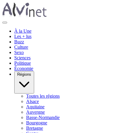
À la Une
Les + lus
Buzz
Culture
Sexo
Sciences
Politique
Économie
Régions
Toutes les régions
Alsace
Aquitaine
Auvergne
Basse-Normandie
Bourgogne
Bretagne