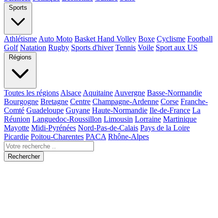
Sports
Athlétisme
Auto Moto
Basket Hand Volley
Boxe
Cyclisme
Football
Golf
Natation
Rugby
Sports d'hiver
Tennis
Voile
Sport aux US
Régions
Toutes les régions
Alsace
Aquitaine
Auvergne
Basse-Normandie
Bourgogne
Bretagne
Centre
Champagne-Ardenne
Corse
Franche-
Comté
Guadeloupe
Guyane
Haute-Normandie
Ile-de-France
La
Réunion
Languedoc-Roussillon
Limousin
Lorraine
Martinique
Mayotte
Midi-Pyrénées
Nord-Pas-de-Calais
Pays de la Loire
Picardie
Poitou-Charentes
PACA
Rhône-Alpes
Rechercher