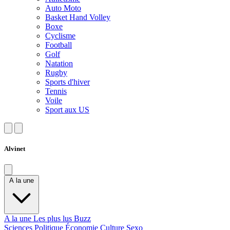
Auto Moto
Basket Hand Volley
Boxe
Cyclisme
Football
Golf
Natation
Rugby
Sports d'hiver
Tennis
Voile
Sport aux US
Alvinet
A la une
A la une
Les plus lus
Buzz
Sciences
Politique
Économie
Culture
Sexo