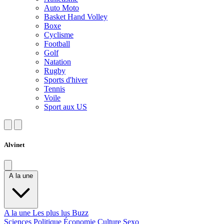
Auto Moto
Basket Hand Volley
Boxe
Cyclisme
Football
Golf
Natation
Rugby
Sports d'hiver
Tennis
Voile
Sport aux US
Alvinet
A la une
A la une
Les plus lus
Buzz
Sciences
Politique
Économie
Culture
Sexo