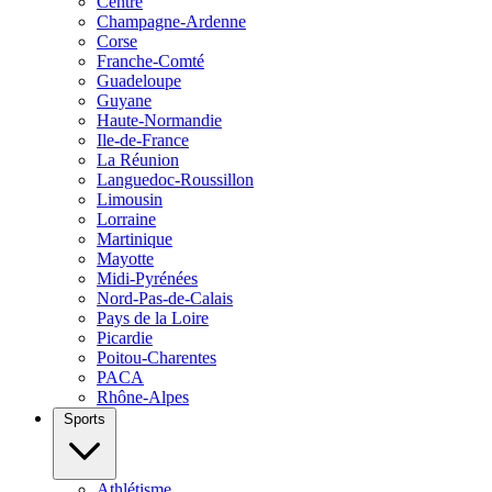
Centre
Champagne-Ardenne
Corse
Franche-Comté
Guadeloupe
Guyane
Haute-Normandie
Ile-de-France
La Réunion
Languedoc-Roussillon
Limousin
Lorraine
Martinique
Mayotte
Midi-Pyrénées
Nord-Pas-de-Calais
Pays de la Loire
Picardie
Poitou-Charentes
PACA
Rhône-Alpes
Sports
Athlétisme