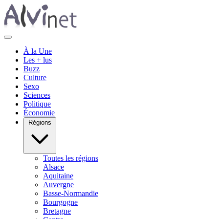
À la Une
Les + lus
Buzz
Culture
Sexo
Sciences
Politique
Économie
Régions
Toutes les régions
Alsace
Aquitaine
Auvergne
Basse-Normandie
Bourgogne
Bretagne