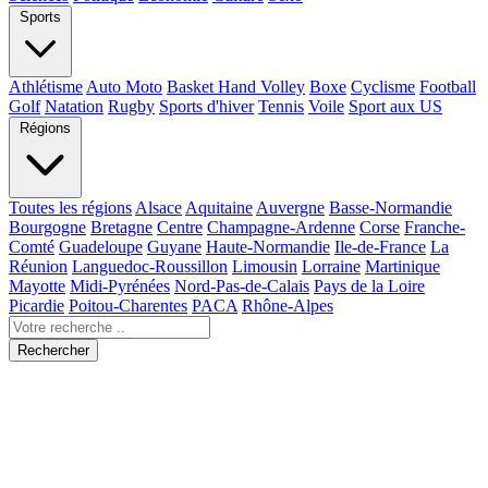
Sports
Athlétisme
Auto Moto
Basket Hand Volley
Boxe
Cyclisme
Football
Golf
Natation
Rugby
Sports d'hiver
Tennis
Voile
Sport aux US
Régions
Toutes les régions
Alsace
Aquitaine
Auvergne
Basse-Normandie
Bourgogne
Bretagne
Centre
Champagne-Ardenne
Corse
Franche-
Comté
Guadeloupe
Guyane
Haute-Normandie
Ile-de-France
La
Réunion
Languedoc-Roussillon
Limousin
Lorraine
Martinique
Mayotte
Midi-Pyrénées
Nord-Pas-de-Calais
Pays de la Loire
Picardie
Poitou-Charentes
PACA
Rhône-Alpes
Rechercher