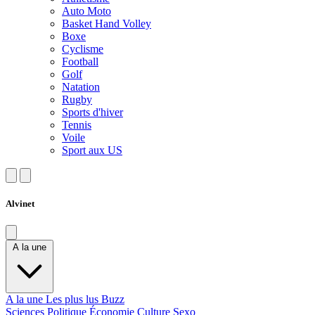
Auto Moto
Basket Hand Volley
Boxe
Cyclisme
Football
Golf
Natation
Rugby
Sports d'hiver
Tennis
Voile
Sport aux US
Alvinet
A la une
A la une
Les plus lus
Buzz
Sciences
Politique
Économie
Culture
Sexo