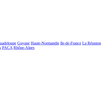
uadeloupe
Guyane
Haute-Normandie
Ile-de-France
La Réunion
s
PACA
Rhône-Alpes