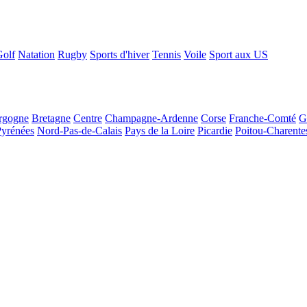
Golf
Natation
Rugby
Sports d'hiver
Tennis
Voile
Sport aux US
rgogne
Bretagne
Centre
Champagne-Ardenne
Corse
Franche-Comté
G
Pyrénées
Nord-Pas-de-Calais
Pays de la Loire
Picardie
Poitou-Charente