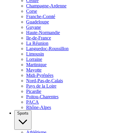
Centre
Champagne-Ardenne
Corse
Franche-Comté
Guadeloupe
Guyane
Haute-Normandie
Ile-de-France
La Réunion
Languedoc-Roussillon
Limousin
Lorraine
Martinique
Mayotte
Midi-Pyrénées
Nord-Pas-de-Calais
Pays de la Loire
Picardie
Poitou-Charentes
PACA
Rhône-Alpes
Sports
Athlétisme