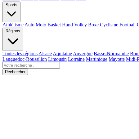
Sports
Athlétisme
Auto Moto
Basket Hand Volley
Boxe
Cyclisme
Football
Régions
Toutes les régions
Alsace
Aquitaine
Auvergne
Basse-Normandie
Bou
Languedoc-Roussillon
Limousin
Lorraine
Martinique
Mayotte
Midi-
Rechercher