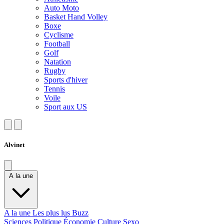
Auto Moto
Basket Hand Volley
Boxe
Cyclisme
Football
Golf
Natation
Rugby
Sports d'hiver
Tennis
Voile
Sport aux US
Alvinet
A la une
A la une
Les plus lus
Buzz
Sciences
Politique
Économie
Culture
Sexo