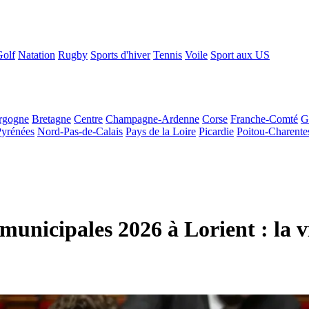
Golf
Natation
Rugby
Sports d'hiver
Tennis
Voile
Sport aux US
rgogne
Bretagne
Centre
Champagne-Ardenne
Corse
Franche-Comté
G
Pyrénées
Nord-Pas-de-Calais
Pays de la Loire
Picardie
Poitou-Charente
nicipales 2026 à Lorient : la vi