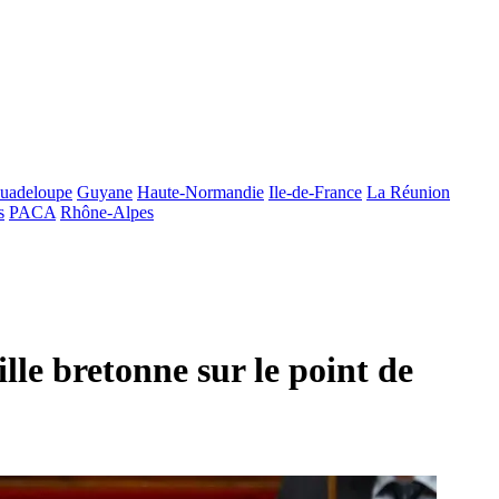
uadeloupe
Guyane
Haute-Normandie
Ile-de-France
La Réunion
s
PACA
Rhône-Alpes
lle bretonne sur le point de