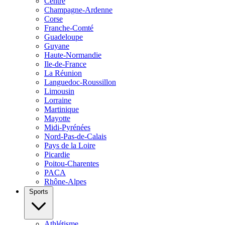
Centre
Champagne-Ardenne
Corse
Franche-Comté
Guadeloupe
Guyane
Haute-Normandie
Ile-de-France
La Réunion
Languedoc-Roussillon
Limousin
Lorraine
Martinique
Mayotte
Midi-Pyrénées
Nord-Pas-de-Calais
Pays de la Loire
Picardie
Poitou-Charentes
PACA
Rhône-Alpes
Sports
Athlétisme