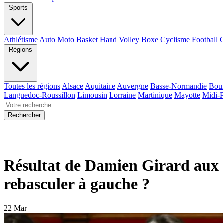
Sports
Athlétisme
Auto Moto
Basket Hand Volley
Boxe
Cyclisme
Football
Régions
Toutes les régions
Alsace
Aquitaine
Auvergne
Basse-Normandie
Bou
Languedoc-Roussillon
Limousin
Lorraine
Martinique
Mayotte
Midi-
Rechercher
Résultat de Damien Girard aux mu
rebasculer à gauche ?
22 Mar