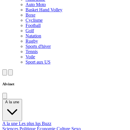
Auto Moto
Basket Hand Volley
Boxe
Cyclisme
Football
Golf
Natation
Rugby
Sports d'hiver
Tennis
Voile
Sport aux US
Alvinet
A la une
A la une
Les plus lus
Buzz
Sciences
Politique
Économie
Culture
Sexo