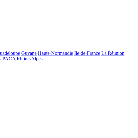
uadeloupe
Guyane
Haute-Normandie
Ile-de-France
La Réunion
s
PACA
Rhône-Alpes