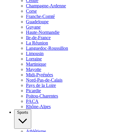
Centre
Champagne-Ardenne
Corse
Franche-Comté
Guadeloupe
Guyane
Haute-Normandie
Ile-de-France
La Réunion
Languedoc-Roussillon
Limousin
Lorraine
Martinique
Mayotte
Midi-Pyrénées
Nord-Pas-de-Calais
Pays de la Loire
Picardie
Poitou-Charentes
PACA
Rhône-Alpes
Sports
Athlétisme