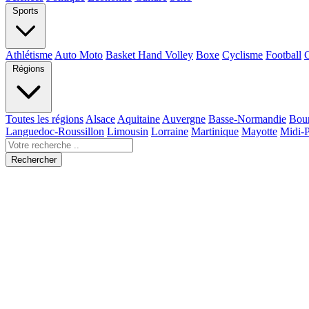
Sports
Athlétisme
Auto Moto
Basket Hand Volley
Boxe
Cyclisme
Football
Régions
Toutes les régions
Alsace
Aquitaine
Auvergne
Basse-Normandie
Bou
Languedoc-Roussillon
Limousin
Lorraine
Martinique
Mayotte
Midi-
Rechercher