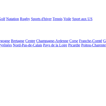
Golf
Natation
Rugby
Sports d'hiver
Tennis
Voile
Sport aux US
rgogne
Bretagne
Centre
Champagne-Ardenne
Corse
Franche-Comté
G
Pyrénées
Nord-Pas-de-Calais
Pays de la Loire
Picardie
Poitou-Charente