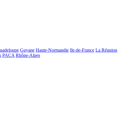
uadeloupe
Guyane
Haute-Normandie
Ile-de-France
La Réunion
s
PACA
Rhône-Alpes