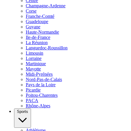
Centre
Champagne-Ardenne
Corse
Franche-Comté
Guadeloupe
Guyane
Haute-Normandie
Ile-de-France
La Réunion
Languedoc-Roussillon
Limousin
Lorraine
Martinique
Mayotte
Midi-Pyrénées
Nord-Pas-de-Calais
Pays de la Loire
Picardie
Poitou-Charentes
PACA
Rhône-Alpes
Sports
Athlétisme