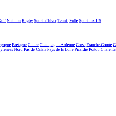
Golf
Natation
Rugby
Sports d'hiver
Tennis
Voile
Sport aux US
rgogne
Bretagne
Centre
Champagne-Ardenne
Corse
Franche-Comté
G
Pyrénées
Nord-Pas-de-Calais
Pays de la Loire
Picardie
Poitou-Charente