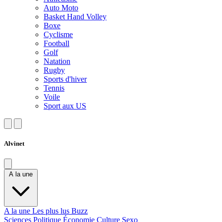
Auto Moto
Basket Hand Volley
Boxe
Cyclisme
Football
Golf
Natation
Rugby
Sports d'hiver
Tennis
Voile
Sport aux US
Alvinet
A la une
A la une
Les plus lus
Buzz
Sciences
Politique
Économie
Culture
Sexo