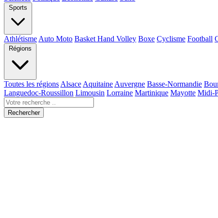
Sports
Athlétisme
Auto Moto
Basket Hand Volley
Boxe
Cyclisme
Football
Régions
Toutes les régions
Alsace
Aquitaine
Auvergne
Basse-Normandie
Bou
Languedoc-Roussillon
Limousin
Lorraine
Martinique
Mayotte
Midi-
Rechercher