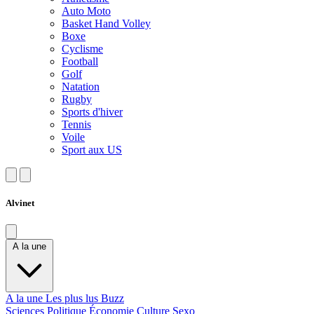
Auto Moto
Basket Hand Volley
Boxe
Cyclisme
Football
Golf
Natation
Rugby
Sports d'hiver
Tennis
Voile
Sport aux US
Alvinet
A la une
A la une
Les plus lus
Buzz
Sciences
Politique
Économie
Culture
Sexo