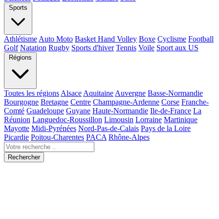
Sports
Athlétisme
Auto Moto
Basket Hand Volley
Boxe
Cyclisme
Football
Golf
Natation
Rugby
Sports d'hiver
Tennis
Voile
Sport aux US
Régions
Toutes les régions
Alsace
Aquitaine
Auvergne
Basse-Normandie
Bourgogne
Bretagne
Centre
Champagne-Ardenne
Corse
Franche-
Comté
Guadeloupe
Guyane
Haute-Normandie
Ile-de-France
La
Réunion
Languedoc-Roussillon
Limousin
Lorraine
Martinique
Mayotte
Midi-Pyrénées
Nord-Pas-de-Calais
Pays de la Loire
Picardie
Poitou-Charentes
PACA
Rhône-Alpes
Rechercher