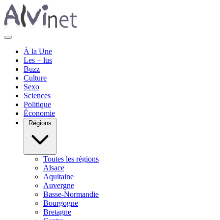
À la Une
Les + lus
Buzz
Culture
Sexo
Sciences
Politique
Économie
Régions
Toutes les régions
Alsace
Aquitaine
Auvergne
Basse-Normandie
Bourgogne
Bretagne