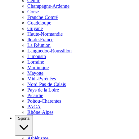
Centre
Champagne-Ardenne
Corse
Franche-Comté
Guadeloupe
Guyane
Haute-Normandie
Ile-de-France
La Réunion
Languedoc-Roussillon
Limousin
Lorraine
Martinique
Mayotte
Midi-Pyrénées
Nord-Pas-de-Calais
Pays de la Loire
Picardie
Poitou-Charentes
PACA
Rhône-Alpes
Sports
Athlétisme