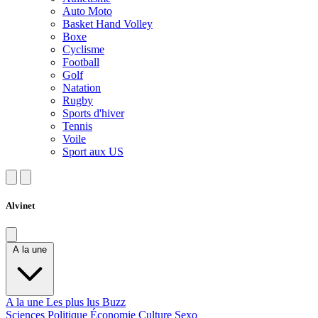
Auto Moto
Basket Hand Volley
Boxe
Cyclisme
Football
Golf
Natation
Rugby
Sports d'hiver
Tennis
Voile
Sport aux US
Alvinet
A la une
A la une
Les plus lus
Buzz
Sciences
Politique
Économie
Culture
Sexo