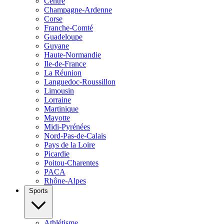
Centre
Champagne-Ardenne
Corse
Franche-Comté
Guadeloupe
Guyane
Haute-Normandie
Ile-de-France
La Réunion
Languedoc-Roussillon
Limousin
Lorraine
Martinique
Mayotte
Midi-Pyrénées
Nord-Pas-de-Calais
Pays de la Loire
Picardie
Poitou-Charentes
PACA
Rhône-Alpes
Sports
Athlétisme