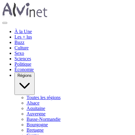
À la Une
Les + lus
Buzz
Culture
Sexo
Sciences
Politique
Économie
Régions
Toutes les régions
Alsace
Aquitaine
Auvergne
Basse-Normandie
Bourgogne
Bretagne