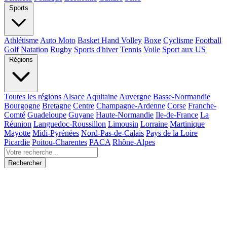
Sports
Athlétisme
Auto Moto
Basket Hand Volley
Boxe
Cyclisme
Football
Golf
Natation
Rugby
Sports d'hiver
Tennis
Voile
Sport aux US
Régions
Toutes les régions
Alsace
Aquitaine
Auvergne
Basse-Normandie
Bourgogne
Bretagne
Centre
Champagne-Ardenne
Corse
Franche-
Comté
Guadeloupe
Guyane
Haute-Normandie
Ile-de-France
La
Réunion
Languedoc-Roussillon
Limousin
Lorraine
Martinique
Mayotte
Midi-Pyrénées
Nord-Pas-de-Calais
Pays de la Loire
Picardie
Poitou-Charentes
PACA
Rhône-Alpes
Rechercher