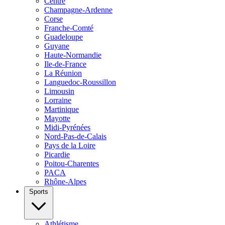
Centre
Champagne-Ardenne
Corse
Franche-Comté
Guadeloupe
Guyane
Haute-Normandie
Ile-de-France
La Réunion
Languedoc-Roussillon
Limousin
Lorraine
Martinique
Mayotte
Midi-Pyrénées
Nord-Pas-de-Calais
Pays de la Loire
Picardie
Poitou-Charentes
PACA
Rhône-Alpes
Sports
Athlétisme