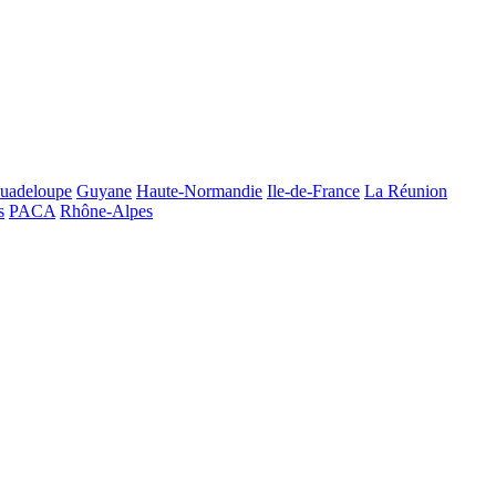
uadeloupe
Guyane
Haute-Normandie
Ile-de-France
La Réunion
s
PACA
Rhône-Alpes