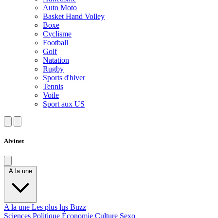
Auto Moto
Basket Hand Volley
Boxe
Cyclisme
Football
Golf
Natation
Rugby
Sports d'hiver
Tennis
Voile
Sport aux US
Alvinet
A la une
A la une
Les plus lus
Buzz
Sciences
Politique
Économie
Culture
Sexo