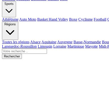
Sports
Athlétisme
Auto Moto
Basket Hand Volley
Boxe
Cyclisme
Football
Régions
Toutes les régions
Alsace
Aquitaine
Auvergne
Basse-Normandie
Bou
Languedoc-Roussillon
Limousin
Lorraine
Martinique
Mayotte
Midi-
Rechercher