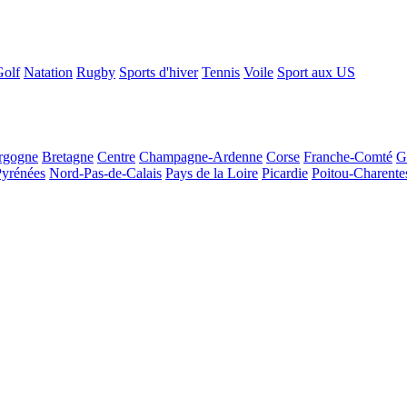
Golf
Natation
Rugby
Sports d'hiver
Tennis
Voile
Sport aux US
rgogne
Bretagne
Centre
Champagne-Ardenne
Corse
Franche-Comté
G
Pyrénées
Nord-Pas-de-Calais
Pays de la Loire
Picardie
Poitou-Charente