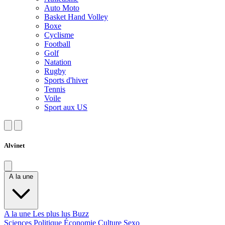
Auto Moto
Basket Hand Volley
Boxe
Cyclisme
Football
Golf
Natation
Rugby
Sports d'hiver
Tennis
Voile
Sport aux US
Alvinet
A la une
A la une
Les plus lus
Buzz
Sciences
Politique
Économie
Culture
Sexo