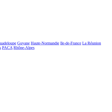
uadeloupe
Guyane
Haute-Normandie
Ile-de-France
La Réunion
s
PACA
Rhône-Alpes