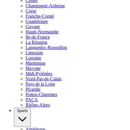
Centre
Champagne-Ardenne
Corse
Franche-Comté
Guadeloupe
Guyane
Haute-Normandie
Ile-de-France
La Réunion
Languedoc-Roussillon
Limousin
Lorraine
Martinique
Mayotte
Midi-Pyrénées
Nord-Pas-de-Calais
Pays de la Loire
Picardie
Poitou-Charentes
PACA
Rhône-Alpes
Sports
Athlétisme