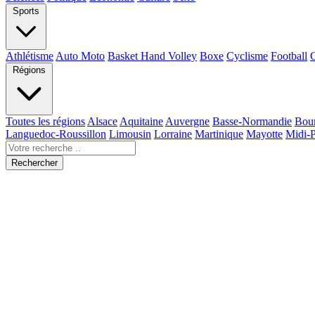
Sports
Athlétisme
Auto Moto
Basket Hand Volley
Boxe
Cyclisme
Football
Régions
Toutes les régions
Alsace
Aquitaine
Auvergne
Basse-Normandie
Bou
Languedoc-Roussillon
Limousin
Lorraine
Martinique
Mayotte
Midi-
Rechercher