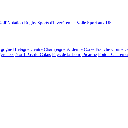
Golf
Natation
Rugby
Sports d'hiver
Tennis
Voile
Sport aux US
rgogne
Bretagne
Centre
Champagne-Ardenne
Corse
Franche-Comté
G
Pyrénées
Nord-Pas-de-Calais
Pays de la Loire
Picardie
Poitou-Charente