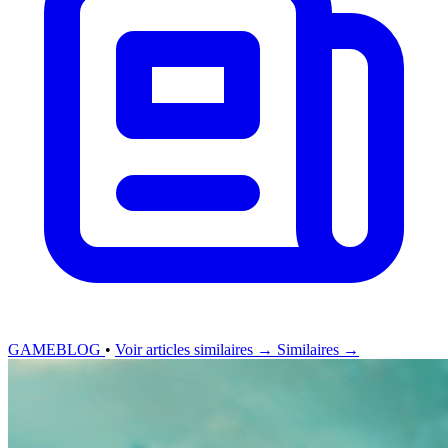
GAMEBLOG
•
Voir articles similaires →
Similaires →