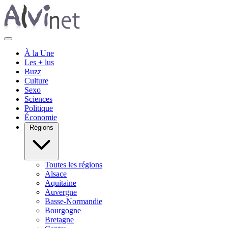
À la Une
Les + lus
Buzz
Culture
Sexo
Sciences
Politique
Économie
Régions
Toutes les régions
Alsace
Aquitaine
Auvergne
Basse-Normandie
Bourgogne
Bretagne