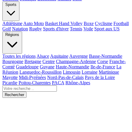
Sports
Athlétisme
Auto Moto
Basket Hand Volley
Boxe
Cyclisme
Football
Golf
Natation
Rugby
Sports d'hiver
Tennis
Voile
Sport aux US
Régions
Toutes les régions
Alsace
Aquitaine
Auvergne
Basse-Normandie
Bourgogne
Bretagne
Centre
Champagne-Ardenne
Corse
Franche-
Comté
Guadeloupe
Guyane
Haute-Normandie
Ile-de-France
La
Réunion
Languedoc-Roussillon
Limousin
Lorraine
Martinique
Mayotte
Midi-Pyrénées
Nord-Pas-de-Calais
Pays de la Loire
Picardie
Poitou-Charentes
PACA
Rhône-Alpes
Rechercher