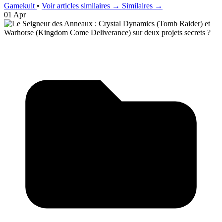
Gamekult
•
Voir articles similaires →
Similaires →
01 Apr