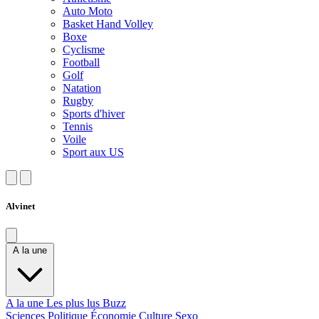
Auto Moto
Basket Hand Volley
Boxe
Cyclisme
Football
Golf
Natation
Rugby
Sports d'hiver
Tennis
Voile
Sport aux US
Alvinet
A la une
A la une
Les plus lus
Buzz
Sciences
Politique
Économie
Culture
Sexo