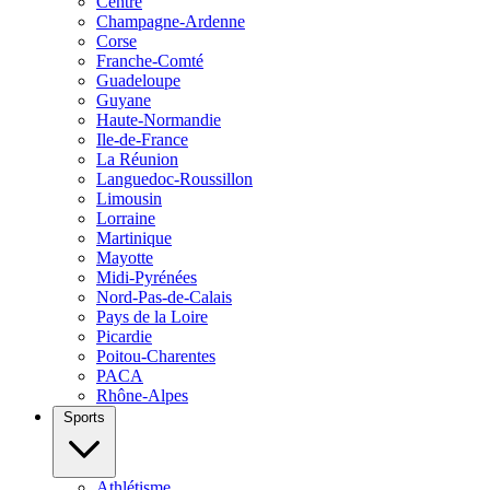
Centre
Champagne-Ardenne
Corse
Franche-Comté
Guadeloupe
Guyane
Haute-Normandie
Ile-de-France
La Réunion
Languedoc-Roussillon
Limousin
Lorraine
Martinique
Mayotte
Midi-Pyrénées
Nord-Pas-de-Calais
Pays de la Loire
Picardie
Poitou-Charentes
PACA
Rhône-Alpes
Sports
Athlétisme