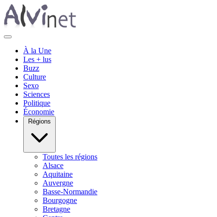
À la Une
Les + lus
Buzz
Culture
Sexo
Sciences
Politique
Économie
Régions
Toutes les régions
Alsace
Aquitaine
Auvergne
Basse-Normandie
Bourgogne
Bretagne