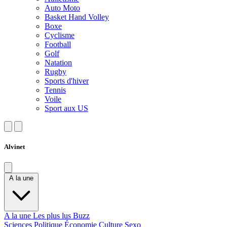
Auto Moto
Basket Hand Volley
Boxe
Cyclisme
Football
Golf
Natation
Rugby
Sports d'hiver
Tennis
Voile
Sport aux US
Alvinet
A la une
A la une
Les plus lus
Buzz
Sciences
Politique
Économie
Culture
Sexo