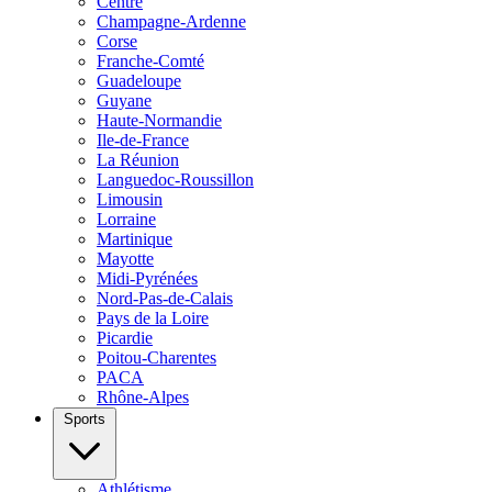
Centre
Champagne-Ardenne
Corse
Franche-Comté
Guadeloupe
Guyane
Haute-Normandie
Ile-de-France
La Réunion
Languedoc-Roussillon
Limousin
Lorraine
Martinique
Mayotte
Midi-Pyrénées
Nord-Pas-de-Calais
Pays de la Loire
Picardie
Poitou-Charentes
PACA
Rhône-Alpes
Sports
Athlétisme