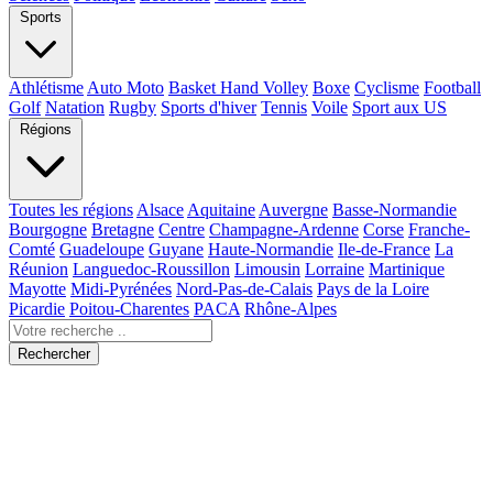
Sports
Athlétisme
Auto Moto
Basket Hand Volley
Boxe
Cyclisme
Football
Golf
Natation
Rugby
Sports d'hiver
Tennis
Voile
Sport aux US
Régions
Toutes les régions
Alsace
Aquitaine
Auvergne
Basse-Normandie
Bourgogne
Bretagne
Centre
Champagne-Ardenne
Corse
Franche-
Comté
Guadeloupe
Guyane
Haute-Normandie
Ile-de-France
La
Réunion
Languedoc-Roussillon
Limousin
Lorraine
Martinique
Mayotte
Midi-Pyrénées
Nord-Pas-de-Calais
Pays de la Loire
Picardie
Poitou-Charentes
PACA
Rhône-Alpes
Rechercher