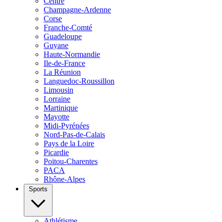
Centre
Champagne-Ardenne
Corse
Franche-Comté
Guadeloupe
Guyane
Haute-Normandie
Ile-de-France
La Réunion
Languedoc-Roussillon
Limousin
Lorraine
Martinique
Mayotte
Midi-Pyrénées
Nord-Pas-de-Calais
Pays de la Loire
Picardie
Poitou-Charentes
PACA
Rhône-Alpes
Sports
Athlétisme