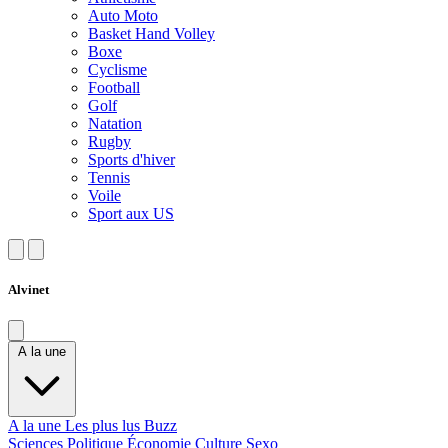
Auto Moto
Basket Hand Volley
Boxe
Cyclisme
Football
Golf
Natation
Rugby
Sports d'hiver
Tennis
Voile
Sport aux US
Alvinet
A la une
A la une
Les plus lus
Buzz
Sciences
Politique
Économie
Culture
Sexo