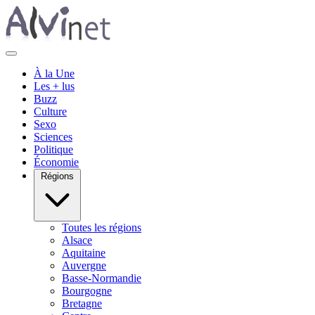
À la Une
Les + lus
Buzz
Culture
Sexo
Sciences
Politique
Économie
Régions
Toutes les régions
Alsace
Aquitaine
Auvergne
Basse-Normandie
Bourgogne
Bretagne