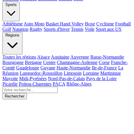
Sports
Athlétisme
Auto Moto
Basket Hand Volley
Boxe
Cyclisme
Football
Golf
Natation
Rugby
Sports d'hiver
Tennis
Voile
Sport aux US
Régions
Toutes les régions
Alsace
Aquitaine
Auvergne
Basse-Normandie
Bourgogne
Bretagne
Centre
Champagne-Ardenne
Corse
Franche-
Comté
Guadeloupe
Guyane
Haute-Normandie
Ile-de-France
La
Réunion
Languedoc-Roussillon
Limousin
Lorraine
Martinique
Mayotte
Midi-Pyrénées
Nord-Pas-de-Calais
Pays de la Loire
Picardie
Poitou-Charentes
PACA
Rhône-Alpes
Rechercher