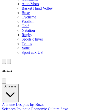
Auto Moto
Basket Hand Volley
Boxe
Cyclisme
Football
Golf
Natation
Rugby
Sports d'hiver
Tennis
Voile
Sport aux US
Alvinet
A la une
A la une
Les plus lus
Buzz
Sciences
Politique
Économie
Culture
Sexo