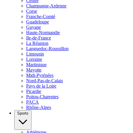
Centre
Champagne-Ardenne
Corse
Franche-Comté
Guadeloupe
Guyane
Haute-Normandie
Ile-de-France
La Réunion
Languedoc-Roussillon
Limousin
Lorraine
Martinique
Mayotte
Midi-Pyrénées
Nord-Pas-de-Calais
Pays de la Loire
Picardie
Poitou-Charentes
PACA
Rhône-Alpes
Sports
Athlétisme