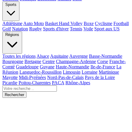
Sports
Athlétisme
Auto Moto
Basket Hand Volley
Boxe
Cyclisme
Football
Golf
Natation
Rugby
Sports d'hiver
Tennis
Voile
Sport aux US
Régions
Toutes les régions
Alsace
Aquitaine
Auvergne
Basse-Normandie
Bourgogne
Bretagne
Centre
Champagne-Ardenne
Corse
Franche-
Comté
Guadeloupe
Guyane
Haute-Normandie
Ile-de-France
La
Réunion
Languedoc-Roussillon
Limousin
Lorraine
Martinique
Mayotte
Midi-Pyrénées
Nord-Pas-de-Calais
Pays de la Loire
Picardie
Poitou-Charentes
PACA
Rhône-Alpes
Rechercher