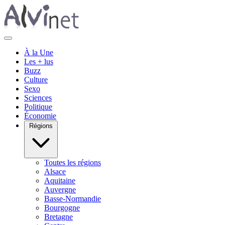
À la Une
Les + lus
Buzz
Culture
Sexo
Sciences
Politique
Économie
Régions
Toutes les régions
Alsace
Aquitaine
Auvergne
Basse-Normandie
Bourgogne
Bretagne