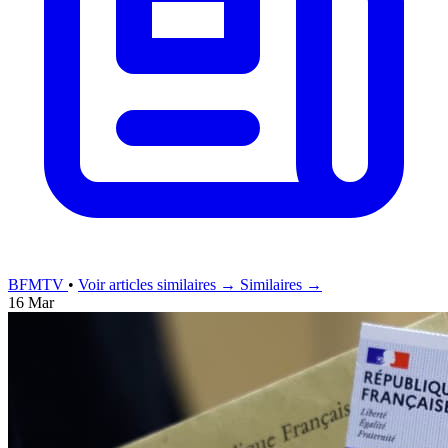
BFMTV
•
Voir articles similaires →
Similaires →
16 Mar