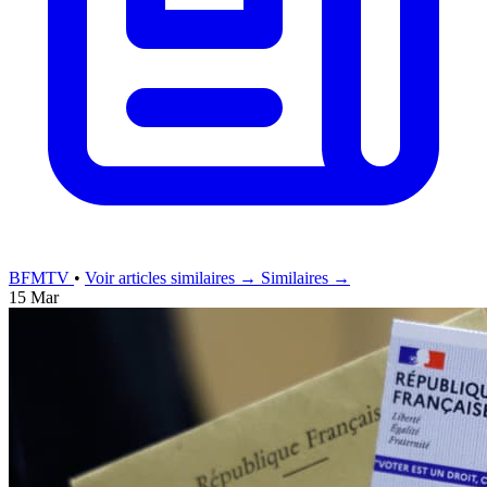
BFMTV
•
Voir articles similaires →
Similaires →
15 Mar