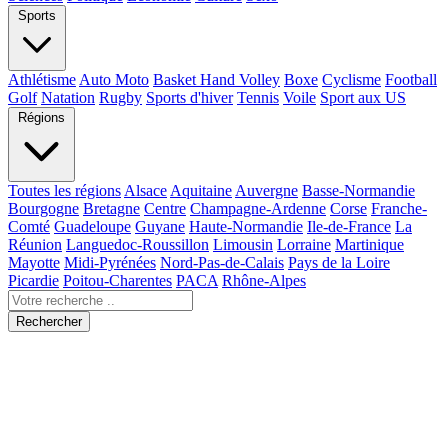
Sports
Athlétisme
Auto Moto
Basket Hand Volley
Boxe
Cyclisme
Football
Golf
Natation
Rugby
Sports d'hiver
Tennis
Voile
Sport aux US
Régions
Toutes les régions
Alsace
Aquitaine
Auvergne
Basse-Normandie
Bourgogne
Bretagne
Centre
Champagne-Ardenne
Corse
Franche-
Comté
Guadeloupe
Guyane
Haute-Normandie
Ile-de-France
La
Réunion
Languedoc-Roussillon
Limousin
Lorraine
Martinique
Mayotte
Midi-Pyrénées
Nord-Pas-de-Calais
Pays de la Loire
Picardie
Poitou-Charentes
PACA
Rhône-Alpes
Rechercher