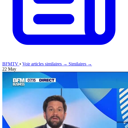
BFMTV
•
Voir articles similaires →
Similaires →
22 May