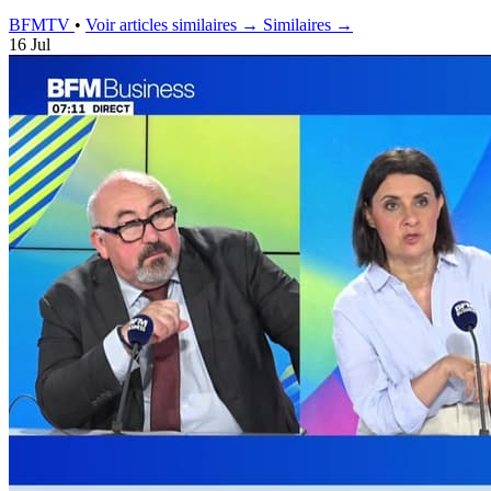
BFMTV
•
Voir articles similaires →
Similaires →
16 Jul