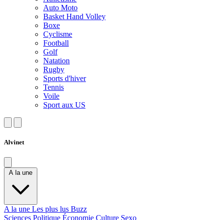
Auto Moto
Basket Hand Volley
Boxe
Cyclisme
Football
Golf
Natation
Rugby
Sports d'hiver
Tennis
Voile
Sport aux US
Alvinet
A la une
A la une
Les plus lus
Buzz
Sciences
Politique
Économie
Culture
Sexo