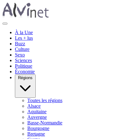
À la Une
Les + lus
Buzz
Culture
Sexo
Sciences
Politique
Économie
Régions
Toutes les régions
Alsace
Aquitaine
Auvergne
Basse-Normandie
Bourgogne
Bretagne