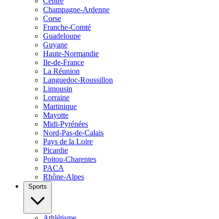
Centre
Champagne-Ardenne
Corse
Franche-Comté
Guadeloupe
Guyane
Haute-Normandie
Ile-de-France
La Réunion
Languedoc-Roussillon
Limousin
Lorraine
Martinique
Mayotte
Midi-Pyrénées
Nord-Pas-de-Calais
Pays de la Loire
Picardie
Poitou-Charentes
PACA
Rhône-Alpes
Sports
Athlétisme