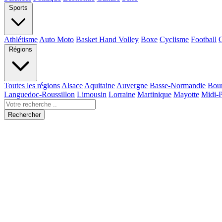
Sports
Athlétisme
Auto Moto
Basket Hand Volley
Boxe
Cyclisme
Football
Régions
Toutes les régions
Alsace
Aquitaine
Auvergne
Basse-Normandie
Bou
Languedoc-Roussillon
Limousin
Lorraine
Martinique
Mayotte
Midi-
Rechercher