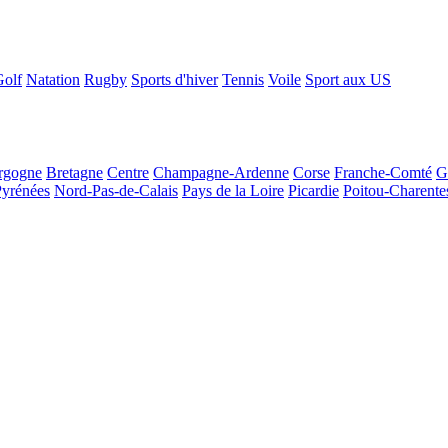
Golf
Natation
Rugby
Sports d'hiver
Tennis
Voile
Sport aux US
rgogne
Bretagne
Centre
Champagne-Ardenne
Corse
Franche-Comté
G
Pyrénées
Nord-Pas-de-Calais
Pays de la Loire
Picardie
Poitou-Charente