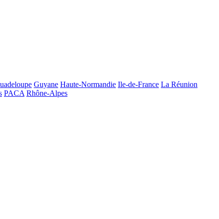
uadeloupe
Guyane
Haute-Normandie
Ile-de-France
La Réunion
s
PACA
Rhône-Alpes