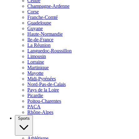
Centre
Champagne-Ardenne
Corse
Franche-Comté
Guadeloupe
Guyane
Haute-Normandie
Ile-de-France
La Réunion
Languedoc-Roussillon
Limousin
Lorraine
Martinique
Mayotte
Midi-Pyrénées
Nord-Pas-de-Calais
Pays de la Loire
Picardie
Poitou-Charentes
PACA
Rhône-Alpes
Sports
Athlétisme