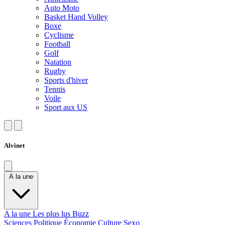
Auto Moto
Basket Hand Volley
Boxe
Cyclisme
Football
Golf
Natation
Rugby
Sports d'hiver
Tennis
Voile
Sport aux US
Alvinet
A la une
A la une
Les plus lus
Buzz
Sciences
Politique
Économie
Culture
Sexo