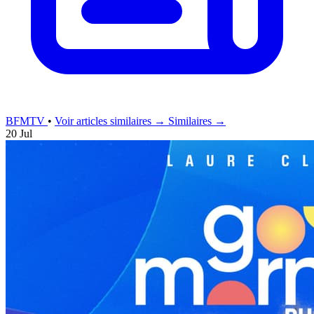
BFMTV
•
Voir articles similaires →
Similaires →
20 Jul