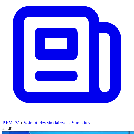
BFMTV
•
Voir articles similaires →
Similaires →
21 Jul