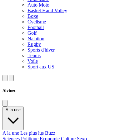
Auto Moto
Basket Hand Volley
Boxe
Cyclisme
Football
Golf
Natation
Rugby
Sports d'hiver
Tennis
Voile
Sport aux US
Alvinet
A la une
A la une
Les plus lus
Buzz
Sciences
Politique
Économie
Culture
Sexo