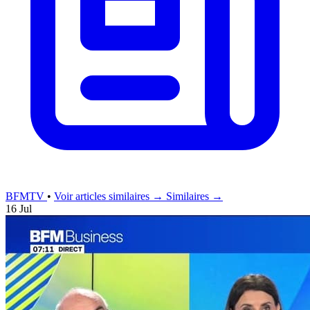
BFMTV
•
Voir articles similaires →
Similaires →
16 Jul