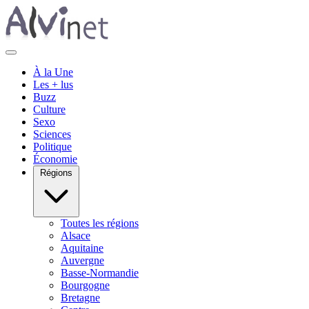
À la Une
Les + lus
Buzz
Culture
Sexo
Sciences
Politique
Économie
Régions
Toutes les régions
Alsace
Aquitaine
Auvergne
Basse-Normandie
Bourgogne
Bretagne