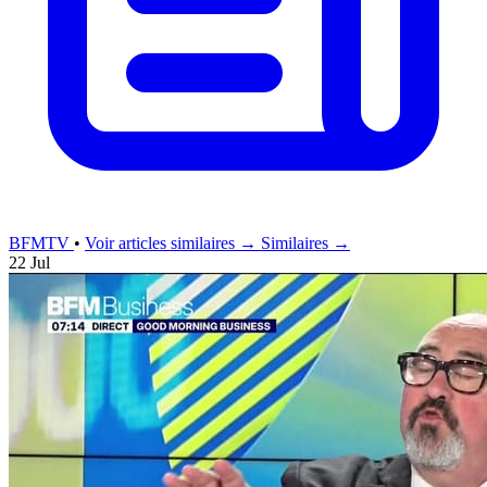
BFMTV
•
Voir articles similaires →
Similaires →
22 Jul