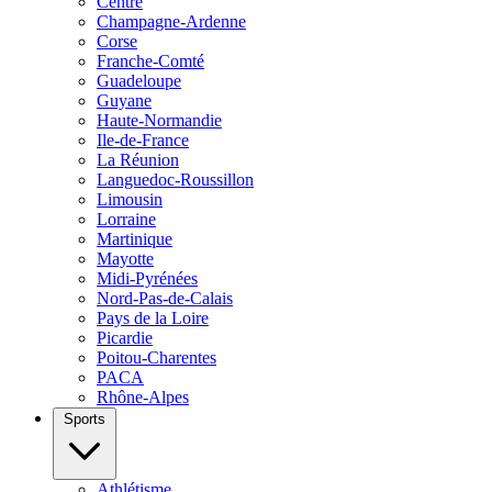
Centre
Champagne-Ardenne
Corse
Franche-Comté
Guadeloupe
Guyane
Haute-Normandie
Ile-de-France
La Réunion
Languedoc-Roussillon
Limousin
Lorraine
Martinique
Mayotte
Midi-Pyrénées
Nord-Pas-de-Calais
Pays de la Loire
Picardie
Poitou-Charentes
PACA
Rhône-Alpes
Sports
Athlétisme