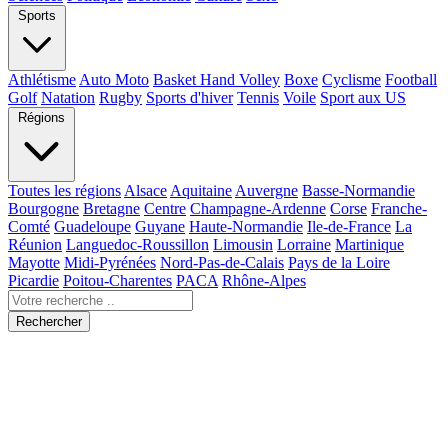
Sports
Athlétisme
Auto Moto
Basket Hand Volley
Boxe
Cyclisme
Football
Golf
Natation
Rugby
Sports d'hiver
Tennis
Voile
Sport aux US
Régions
Toutes les régions
Alsace
Aquitaine
Auvergne
Basse-Normandie
Bourgogne
Bretagne
Centre
Champagne-Ardenne
Corse
Franche-
Comté
Guadeloupe
Guyane
Haute-Normandie
Ile-de-France
La
Réunion
Languedoc-Roussillon
Limousin
Lorraine
Martinique
Mayotte
Midi-Pyrénées
Nord-Pas-de-Calais
Pays de la Loire
Picardie
Poitou-Charentes
PACA
Rhône-Alpes
Rechercher