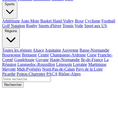
Sports
Athlétisme
Auto Moto
Basket Hand Volley
Boxe
Cyclisme
Football
Golf
Natation
Rugby
Sports d'hiver
Tennis
Voile
Sport aux US
Régions
Toutes les régions
Alsace
Aquitaine
Auvergne
Basse-Normandie
Bourgogne
Bretagne
Centre
Champagne-Ardenne
Corse
Franche-
Comté
Guadeloupe
Guyane
Haute-Normandie
Ile-de-France
La
Réunion
Languedoc-Roussillon
Limousin
Lorraine
Martinique
Mayotte
Midi-Pyrénées
Nord-Pas-de-Calais
Pays de la Loire
Picardie
Poitou-Charentes
PACA
Rhône-Alpes
Rechercher