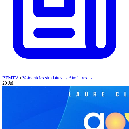
BFMTV
•
Voir articles similaires →
Similaires →
20 Jul