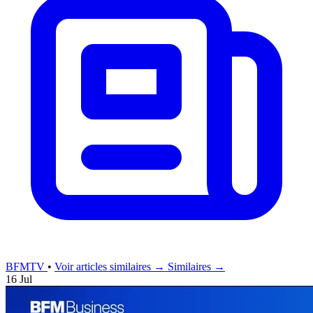
BFMTV
•
Voir articles similaires →
Similaires →
16 Jul