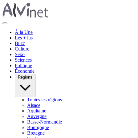
À la Une
Les + lus
Buzz
Culture
Sexo
Sciences
Politique
Économie
Régions
Toutes les régions
Alsace
Aquitaine
Auvergne
Basse-Normandie
Bourgogne
Bretagne