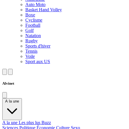
Auto Moto
Basket Hand Volley
Boxe
Cyclisme
Football
Golf
Natation
Rugby
Sports d'hiver
Tennis
Voile
Sport aux US
Alvinet
A la une
A la une
Les plus lus
Buzz
Sciences
Politique
Économie
Culture
Sexo