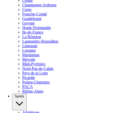
Centre
Champagne-Ardenne
Corse
Franche-Comté
Guadeloupe
Guyane
Haute-Normandie
Ile-de-France
La Réunion
Languedoc-Roussillon
Limousin
Lorraine
Martinique
Mayotte
Midi-Pyrénées
Nord-Pas-de-Calais
Pays de la Loire
Picardie
Poitou-Charentes
PACA
Rhône-Alpes
Sports
Athlétisme