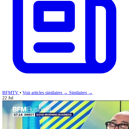
BFMTV
•
Voir articles similaires →
Similaires →
22 Jul