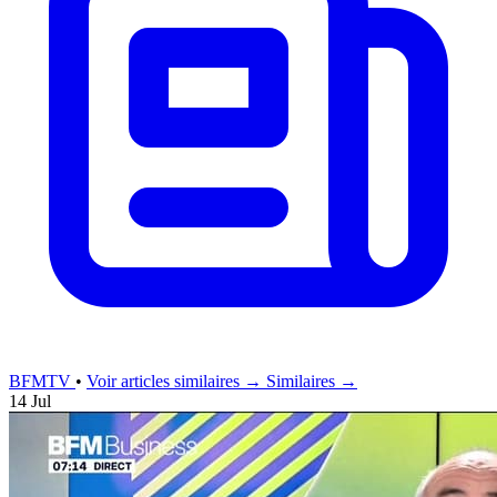
BFMTV
•
Voir articles similaires →
Similaires →
14 Jul