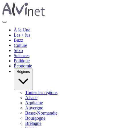
À la Une
Les + lus
Buzz
Culture
Sexo
Sciences
Politique
Économie
Régions
Toutes les régions
Alsace
Aquitaine
Auvergne
Basse-Normandie
Bourgogne
Bretagne