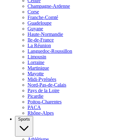
Centre
Champagne-Ardenne
Corse
Franche-Comté
Guadeloupe
Guyane
Haute-Normandie
Ile-de-France
La Réunion
Languedoc-Roussillon
Limousin
Lorraine
Martinique
Mayotte
Midi-Pyrénées
Nord-Pas-de-Calais
Pays de la Loire
Picardie
Poitou-Charentes
PACA
Rhône-Alpes
Sports
Athlétisme