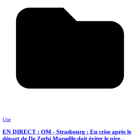
Une
EN DIRECT : OM - Strasbourg : En crise après le
départ de De Zerbi Marseille doit éviter le pire...