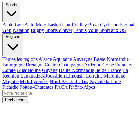
Sports
Athlétisme
Auto Moto
Basket Hand Volley
Boxe
Cyclisme
Football
Golf
Natation
Rugby
Sports d'hiver
Tennis
Voile
Sport aux US
Régions
Toutes les régions
Alsace
Aquitaine
Auvergne
Basse-Normandie
Bourgogne
Bretagne
Centre
Champagne-Ardenne
Corse
Franche-
Comté
Guadeloupe
Guyane
Haute-Normandie
Ile-de-France
La
Réunion
Languedoc-Roussillon
Limousin
Lorraine
Martinique
Mayotte
Midi-Pyrénées
Nord-Pas-de-Calais
Pays de la Loire
Picardie
Poitou-Charentes
PACA
Rhône-Alpes
Rechercher