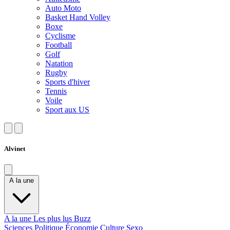
Auto Moto
Basket Hand Volley
Boxe
Cyclisme
Football
Golf
Natation
Rugby
Sports d'hiver
Tennis
Voile
Sport aux US
Alvinet
A la une
A la une
Les plus lus
Buzz
Sciences
Politique
Économie
Culture
Sexo