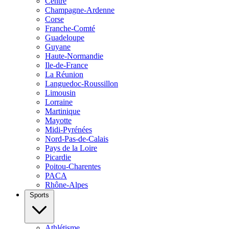
Centre
Champagne-Ardenne
Corse
Franche-Comté
Guadeloupe
Guyane
Haute-Normandie
Ile-de-France
La Réunion
Languedoc-Roussillon
Limousin
Lorraine
Martinique
Mayotte
Midi-Pyrénées
Nord-Pas-de-Calais
Pays de la Loire
Picardie
Poitou-Charentes
PACA
Rhône-Alpes
Sports
Athlétisme