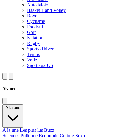
Auto Moto
Basket Hand Volley
Boxe
Cyclisme
Football
Golf
Natation
Rugby
Sports d'hiver
Tennis
Voile
Sport aux US
Alvinet
A la une
A la une
Les plus lus
Buzz
Sciences
Politique
Économie
Culture
Sexo