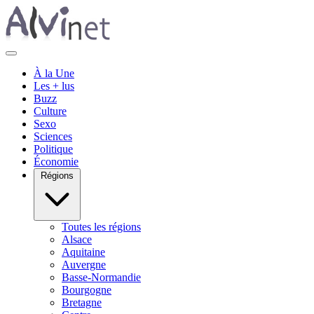
À la Une
Les + lus
Buzz
Culture
Sexo
Sciences
Politique
Économie
Régions
Toutes les régions
Alsace
Aquitaine
Auvergne
Basse-Normandie
Bourgogne
Bretagne