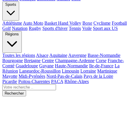
Sports
Athlétisme
Auto Moto
Basket Hand Volley
Boxe
Cyclisme
Football
Golf
Natation
Rugby
Sports d'hiver
Tennis
Voile
Sport aux US
Régions
Toutes les régions
Alsace
Aquitaine
Auvergne
Basse-Normandie
Bourgogne
Bretagne
Centre
Champagne-Ardenne
Corse
Franche-
Comté
Guadeloupe
Guyane
Haute-Normandie
Ile-de-France
La
Réunion
Languedoc-Roussillon
Limousin
Lorraine
Martinique
Mayotte
Midi-Pyrénées
Nord-Pas-de-Calais
Pays de la Loire
Picardie
Poitou-Charentes
PACA
Rhône-Alpes
Rechercher