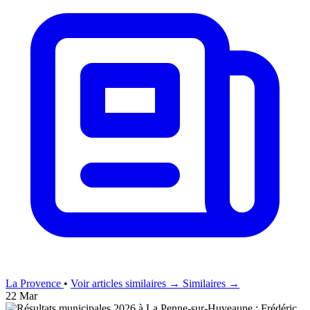
La Provence
•
Voir articles similaires →
Similaires →
22 Mar