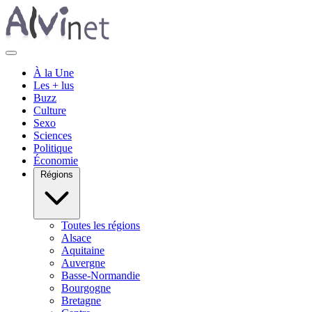
À la Une
Les + lus
Buzz
Culture
Sexo
Sciences
Politique
Économie
Régions
Toutes les régions
Alsace
Aquitaine
Auvergne
Basse-Normandie
Bourgogne
Bretagne