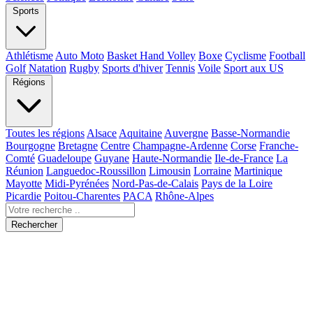
Sports
Athlétisme
Auto Moto
Basket Hand Volley
Boxe
Cyclisme
Football
Golf
Natation
Rugby
Sports d'hiver
Tennis
Voile
Sport aux US
Régions
Toutes les régions
Alsace
Aquitaine
Auvergne
Basse-Normandie
Bourgogne
Bretagne
Centre
Champagne-Ardenne
Corse
Franche-
Comté
Guadeloupe
Guyane
Haute-Normandie
Ile-de-France
La
Réunion
Languedoc-Roussillon
Limousin
Lorraine
Martinique
Mayotte
Midi-Pyrénées
Nord-Pas-de-Calais
Pays de la Loire
Picardie
Poitou-Charentes
PACA
Rhône-Alpes
Rechercher