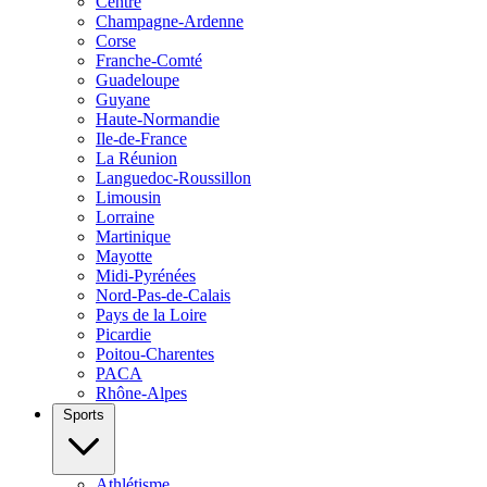
Centre
Champagne-Ardenne
Corse
Franche-Comté
Guadeloupe
Guyane
Haute-Normandie
Ile-de-France
La Réunion
Languedoc-Roussillon
Limousin
Lorraine
Martinique
Mayotte
Midi-Pyrénées
Nord-Pas-de-Calais
Pays de la Loire
Picardie
Poitou-Charentes
PACA
Rhône-Alpes
Sports
Athlétisme