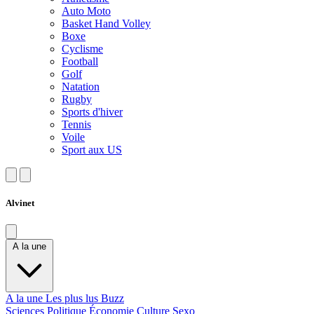
Auto Moto
Basket Hand Volley
Boxe
Cyclisme
Football
Golf
Natation
Rugby
Sports d'hiver
Tennis
Voile
Sport aux US
Alvinet
A la une
A la une
Les plus lus
Buzz
Sciences
Politique
Économie
Culture
Sexo