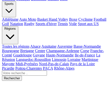
Sports
Athlétisme
Auto Moto
Basket Hand Volley
Boxe
Cyclisme
Football
Golf
Natation
Rugby
Sports d'hiver
Tennis
Voile
Sport aux US
Régions
Toutes les régions
Alsace
Aquitaine
Auvergne
Basse-Normandie
Bourgogne
Bretagne
Centre
Champagne-Ardenne
Corse
Franche-
Comté
Guadeloupe
Guyane
Haute-Normandie
Ile-de-France
La
Réunion
Languedoc-Roussillon
Limousin
Lorraine
Martinique
Mayotte
Midi-Pyrénées
Nord-Pas-de-Calais
Pays de la Loire
Picardie
Poitou-Charentes
PACA
Rhône-Alpes
Rechercher