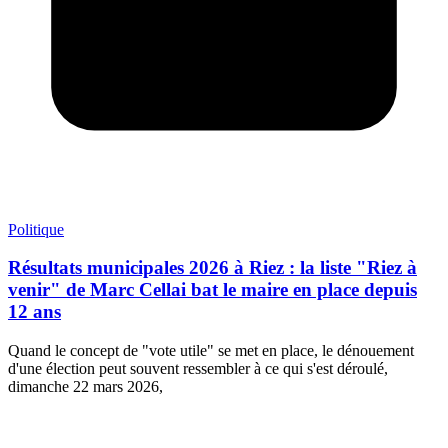
Politique
Résultats municipales 2026 à Riez : la liste "Riez à
venir" de Marc Cellai bat le maire en place depuis
12 ans
Quand le concept de "vote utile" se met en place, le dénouement
d'une élection peut souvent ressembler à ce qui s'est déroulé,
dimanche 22 mars 2026,