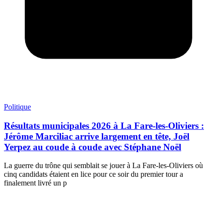
Politique
Résultats municipales 2026 à La Fare-les-Oliviers :
Jérôme Marciliac arrive largement en tête, Joël
Yerpez au coude à coude avec Stéphane Noël
La guerre du trône qui semblait se jouer à La Fare-les-Oliviers où
cinq candidats étaient en lice pour ce soir du premier tour a
finalement livré un p