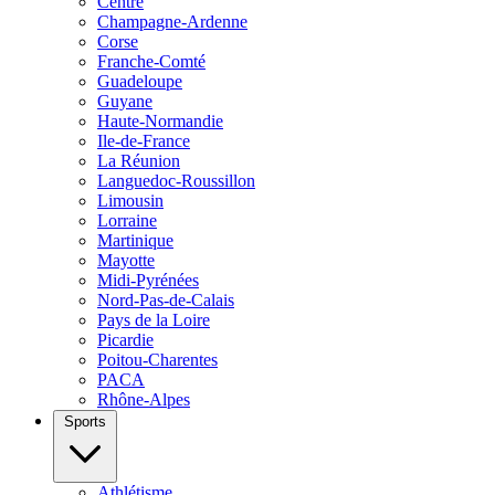
Centre
Champagne-Ardenne
Corse
Franche-Comté
Guadeloupe
Guyane
Haute-Normandie
Ile-de-France
La Réunion
Languedoc-Roussillon
Limousin
Lorraine
Martinique
Mayotte
Midi-Pyrénées
Nord-Pas-de-Calais
Pays de la Loire
Picardie
Poitou-Charentes
PACA
Rhône-Alpes
Sports
Athlétisme