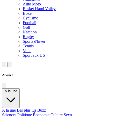
Auto Moto
Basket Hand Volley
Boxe
Cyclisme
Football
Golf
Natation
Rugby
Sports d'hiver
Tennis
Voile
Sport aux US
Alvinet
A la une
A la une
Les plus lus
Buzz
Sciences
Politique
Économie
Culture
Sexo