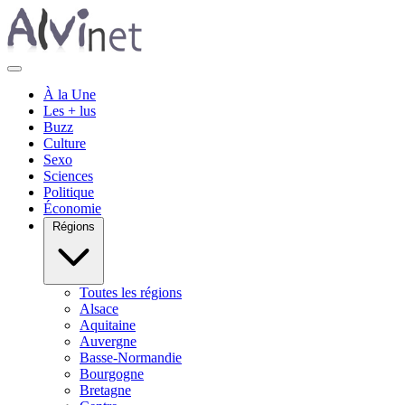
À la Une
Les + lus
Buzz
Culture
Sexo
Sciences
Politique
Économie
Régions
Toutes les régions
Alsace
Aquitaine
Auvergne
Basse-Normandie
Bourgogne
Bretagne