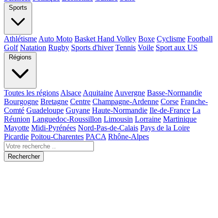
Sports
Athlétisme
Auto Moto
Basket Hand Volley
Boxe
Cyclisme
Football
Golf
Natation
Rugby
Sports d'hiver
Tennis
Voile
Sport aux US
Régions
Toutes les régions
Alsace
Aquitaine
Auvergne
Basse-Normandie
Bourgogne
Bretagne
Centre
Champagne-Ardenne
Corse
Franche-
Comté
Guadeloupe
Guyane
Haute-Normandie
Ile-de-France
La
Réunion
Languedoc-Roussillon
Limousin
Lorraine
Martinique
Mayotte
Midi-Pyrénées
Nord-Pas-de-Calais
Pays de la Loire
Picardie
Poitou-Charentes
PACA
Rhône-Alpes
Rechercher