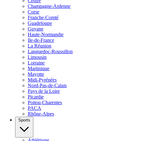
Centre
Champagne-Ardenne
Corse
Franche-Comté
Guadeloupe
Guyane
Haute-Normandie
Ile-de-France
La Réunion
Languedoc-Roussillon
Limousin
Lorraine
Martinique
Mayotte
Midi-Pyrénées
Nord-Pas-de-Calais
Pays de la Loire
Picardie
Poitou-Charentes
PACA
Rhône-Alpes
Sports
Athlétisme