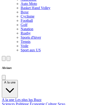
Auto Moto
Basket Hand Volley
Boxe
Cyclisme
Football
Golf
Natation
Rugby
Sports d'hiver
Tennis
Voile
Sport aux US
Alvinet
A la une
A la une
Les plus lus
Buzz
Sciences
Politique
Économie
Culture
Sexo