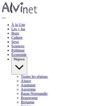
À la Une
Les + lus
Buzz
Culture
Sexo
Sciences
Politique
Économie
Régions
Toutes les régions
Alsace
Aquitaine
Auvergne
Basse-Normandie
Bourgogne
Bretagne