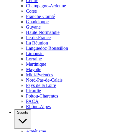
Centre
Champagne-Ardenne
Corse
Franche-Comté
Guadeloupe
Guyane
Haute-Normandie
Ile-de-France
La Réunion
Languedoc-Roussillon
Limousin
Lorraine
Martinique
Mayotte
Midi-Pyrénées
Nord-Pas-de-Calais
Pays de la Loire
Picardie
Poitou-Charentes
PACA
Rhône-Alpes
Sports
Athlétisme