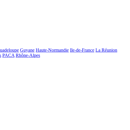
uadeloupe
Guyane
Haute-Normandie
Ile-de-France
La Réunion
s
PACA
Rhône-Alpes