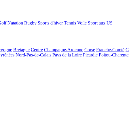
Golf
Natation
Rugby
Sports d'hiver
Tennis
Voile
Sport aux US
rgogne
Bretagne
Centre
Champagne-Ardenne
Corse
Franche-Comté
G
Pyrénées
Nord-Pas-de-Calais
Pays de la Loire
Picardie
Poitou-Charente