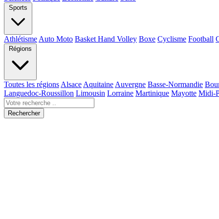
Sports
Athlétisme
Auto Moto
Basket Hand Volley
Boxe
Cyclisme
Football
Régions
Toutes les régions
Alsace
Aquitaine
Auvergne
Basse-Normandie
Bou
Languedoc-Roussillon
Limousin
Lorraine
Martinique
Mayotte
Midi-
Rechercher