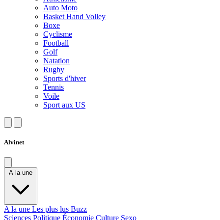
Auto Moto
Basket Hand Volley
Boxe
Cyclisme
Football
Golf
Natation
Rugby
Sports d'hiver
Tennis
Voile
Sport aux US
Alvinet
A la une
A la une
Les plus lus
Buzz
Sciences
Politique
Économie
Culture
Sexo