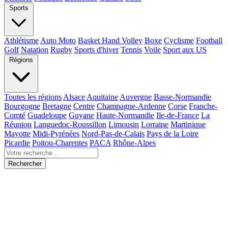
Sports
Athlétisme
Auto Moto
Basket Hand Volley
Boxe
Cyclisme
Football
Golf
Natation
Rugby
Sports d'hiver
Tennis
Voile
Sport aux US
Régions
Toutes les régions
Alsace
Aquitaine
Auvergne
Basse-Normandie
Bourgogne
Bretagne
Centre
Champagne-Ardenne
Corse
Franche-
Comté
Guadeloupe
Guyane
Haute-Normandie
Ile-de-France
La
Réunion
Languedoc-Roussillon
Limousin
Lorraine
Martinique
Mayotte
Midi-Pyrénées
Nord-Pas-de-Calais
Pays de la Loire
Picardie
Poitou-Charentes
PACA
Rhône-Alpes
Rechercher