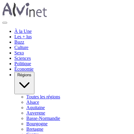
À la Une
Les + lus
Buzz
Culture
Sexo
Sciences
Politique
Économie
Régions
Toutes les régions
Alsace
Aquitaine
Auvergne
Basse-Normandie
Bourgogne
Bretagne