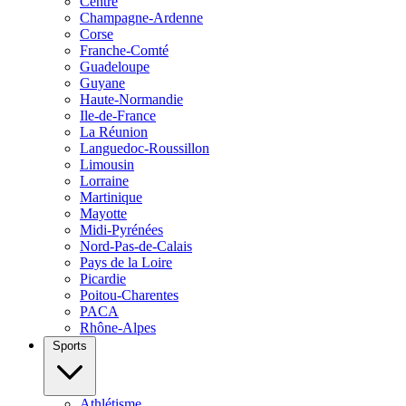
Centre
Champagne-Ardenne
Corse
Franche-Comté
Guadeloupe
Guyane
Haute-Normandie
Ile-de-France
La Réunion
Languedoc-Roussillon
Limousin
Lorraine
Martinique
Mayotte
Midi-Pyrénées
Nord-Pas-de-Calais
Pays de la Loire
Picardie
Poitou-Charentes
PACA
Rhône-Alpes
Sports
Athlétisme