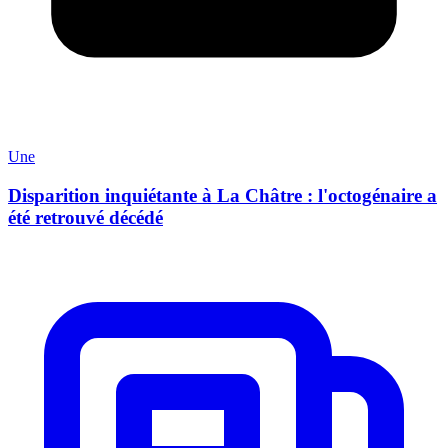
Une
Disparition inquiétante à La Châtre : l'octogénaire a
été retrouvé décédé