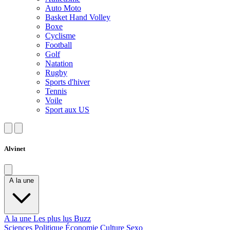
Auto Moto
Basket Hand Volley
Boxe
Cyclisme
Football
Golf
Natation
Rugby
Sports d'hiver
Tennis
Voile
Sport aux US
Alvinet
A la une
A la une
Les plus lus
Buzz
Sciences
Politique
Économie
Culture
Sexo