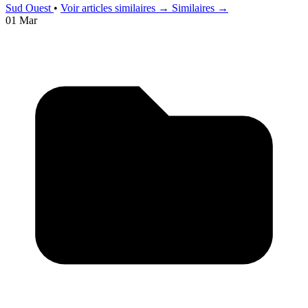
Sud Ouest
•
Voir articles similaires →
Similaires →
01 Mar