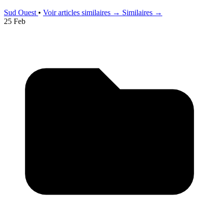
Sud Ouest
•
Voir articles similaires →
Similaires →
25 Feb