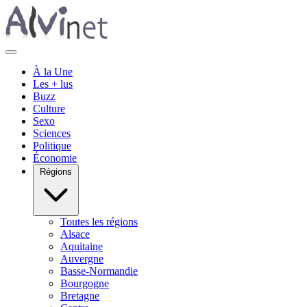
À la Une
Les + lus
Buzz
Culture
Sexo
Sciences
Politique
Économie
Régions
Toutes les régions
Alsace
Aquitaine
Auvergne
Basse-Normandie
Bourgogne
Bretagne