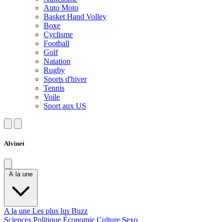
Auto Moto
Basket Hand Volley
Boxe
Cyclisme
Football
Golf
Natation
Rugby
Sports d'hiver
Tennis
Voile
Sport aux US
Alvinet
A la une
A la une
Les plus lus
Buzz
Sciences
Politique
Économie
Culture
Sexo