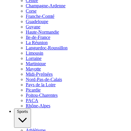
Centre
Champagne-Ardenne
Corse
Franche-Comté
Guadeloupe
Guyane
Haute-Normandie
Ile-de-France
La Réunion
Languedoc-Roussillon
Limousin
Lorraine
Martinique
Mayotte
Midi-Pyrénées
Nord-Pas-de-Calais
Pays de la Loire
Picardie
Poitou-Charentes
PACA
Rhône-Alpes
Sports
Athlétisme