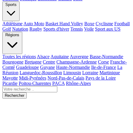
Sports
Athlétisme
Auto Moto
Basket Hand Volley
Boxe
Cyclisme
Football
Golf
Natation
Rugby
Sports d'hiver
Tennis
Voile
Sport aux US
Régions
Toutes les régions
Alsace
Aquitaine
Auvergne
Basse-Normandie
Bourgogne
Bretagne
Centre
Champagne-Ardenne
Corse
Franche-
Comté
Guadeloupe
Guyane
Haute-Normandie
Ile-de-France
La
Réunion
Languedoc-Roussillon
Limousin
Lorraine
Martinique
Mayotte
Midi-Pyrénées
Nord-Pas-de-Calais
Pays de la Loire
Picardie
Poitou-Charentes
PACA
Rhône-Alpes
Rechercher