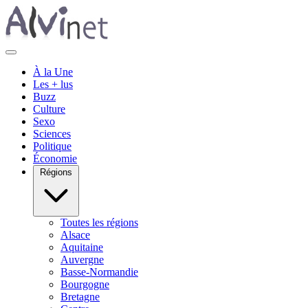
À la Une
Les + lus
Buzz
Culture
Sexo
Sciences
Politique
Économie
Régions
Toutes les régions
Alsace
Aquitaine
Auvergne
Basse-Normandie
Bourgogne
Bretagne