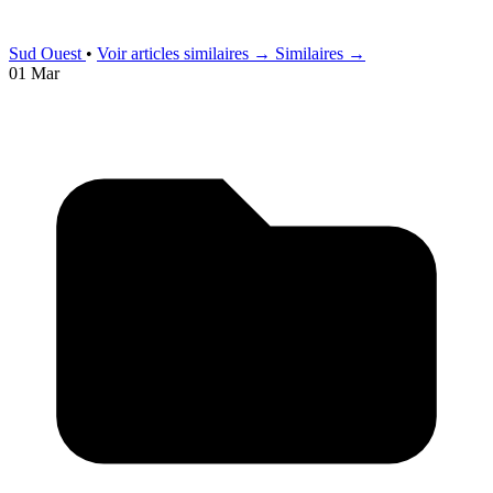
Sud Ouest
•
Voir articles similaires →
Similaires →
01 Mar