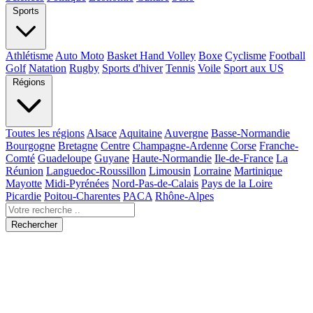
Sports
Athlétisme
Auto Moto
Basket Hand Volley
Boxe
Cyclisme
Football
Golf
Natation
Rugby
Sports d'hiver
Tennis
Voile
Sport aux US
Régions
Toutes les régions
Alsace
Aquitaine
Auvergne
Basse-Normandie
Bourgogne
Bretagne
Centre
Champagne-Ardenne
Corse
Franche-
Comté
Guadeloupe
Guyane
Haute-Normandie
Ile-de-France
La
Réunion
Languedoc-Roussillon
Limousin
Lorraine
Martinique
Mayotte
Midi-Pyrénées
Nord-Pas-de-Calais
Pays de la Loire
Picardie
Poitou-Charentes
PACA
Rhône-Alpes
Rechercher