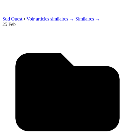
Sud Ouest
•
Voir articles similaires →
Similaires →
25 Feb