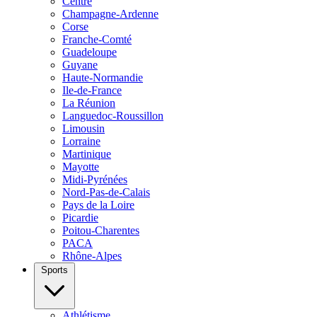
Centre
Champagne-Ardenne
Corse
Franche-Comté
Guadeloupe
Guyane
Haute-Normandie
Ile-de-France
La Réunion
Languedoc-Roussillon
Limousin
Lorraine
Martinique
Mayotte
Midi-Pyrénées
Nord-Pas-de-Calais
Pays de la Loire
Picardie
Poitou-Charentes
PACA
Rhône-Alpes
Sports
Athlétisme