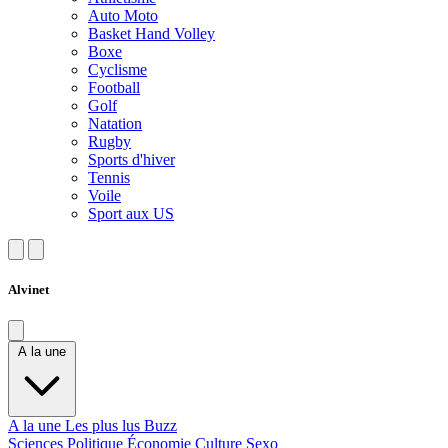
Auto Moto
Basket Hand Volley
Boxe
Cyclisme
Football
Golf
Natation
Rugby
Sports d'hiver
Tennis
Voile
Sport aux US
Alvinet
A la une
A la une
Les plus lus
Buzz
Sciences
Politique
Économie
Culture
Sexo