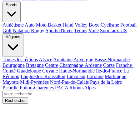
Sports
Athlétisme
Auto Moto
Basket Hand Volley
Boxe
Cyclisme
Football
Golf
Natation
Rugby
Sports d'hiver
Tennis
Voile
Sport aux US
Régions
Toutes les régions
Alsace
Aquitaine
Auvergne
Basse-Normandie
Bourgogne
Bretagne
Centre
Champagne-Ardenne
Corse
Franche-
Comté
Guadeloupe
Guyane
Haute-Normandie
Ile-de-France
La
Réunion
Languedoc-Roussillon
Limousin
Lorraine
Martinique
Mayotte
Midi-Pyrénées
Nord-Pas-de-Calais
Pays de la Loire
Picardie
Poitou-Charentes
PACA
Rhône-Alpes
Rechercher