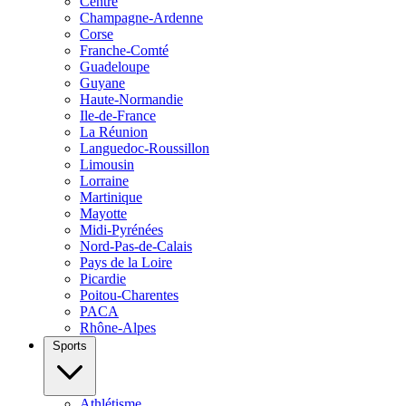
Centre
Champagne-Ardenne
Corse
Franche-Comté
Guadeloupe
Guyane
Haute-Normandie
Ile-de-France
La Réunion
Languedoc-Roussillon
Limousin
Lorraine
Martinique
Mayotte
Midi-Pyrénées
Nord-Pas-de-Calais
Pays de la Loire
Picardie
Poitou-Charentes
PACA
Rhône-Alpes
Sports
Athlétisme