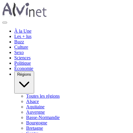
À la Une
Les + lus
Buzz
Culture
Sexo
Sciences
Politique
Économie
Régions
Toutes les régions
Alsace
Aquitaine
Auvergne
Basse-Normandie
Bourgogne
Bretagne