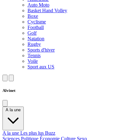
Auto Moto
Basket Hand Volley
Boxe
Cyclisme
Football
Golf
Natation
Rugby
Sports d'hiver
Tennis
Voile
Sport aux US
Alvinet
A la une
A la une
Les plus lus
Buzz
Sciences
Politique
Économie
Culture
Sexo