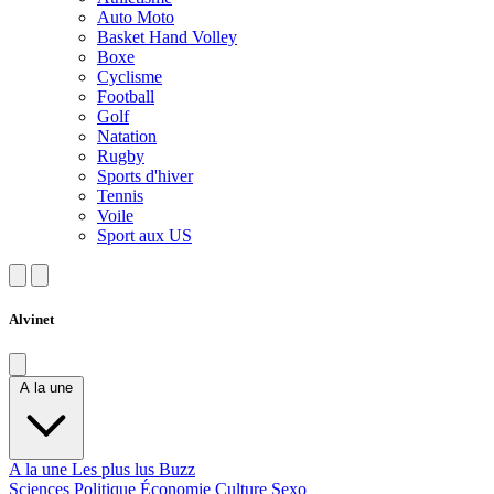
Auto Moto
Basket Hand Volley
Boxe
Cyclisme
Football
Golf
Natation
Rugby
Sports d'hiver
Tennis
Voile
Sport aux US
Alvinet
A la une
A la une
Les plus lus
Buzz
Sciences
Politique
Économie
Culture
Sexo