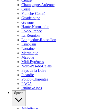
Centre
Champagne-Ardenne
Corse
Franche-Comté
Guadeloupe
Guyane
Haute-Normandie
Ile-de-France
La Réunion
Languedoc-Roussillon
Limousin
Lorraine
Martinique
Mayotte
Midi-Pyrénées
Nord-Pas-de-Calais
Pays de la Loire
Picardie
Poitou-Charentes
PACA
Rhône-Alpes
Sports
Athlétisme