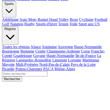
Sports
Athlétisme
Auto Moto
Basket Hand Volley
Boxe
Cyclisme
Football
Golf
Natation
Rugby
Sports d'hiver
Tennis
Voile
Sport aux US
Régions
Toutes les régions
Alsace
Aquitaine
Auvergne
Basse-Normandie
Bourgogne
Bretagne
Centre
Champagne-Ardenne
Corse
Franche-
Comté
Guadeloupe
Guyane
Haute-Normandie
Ile-de-France
La
Réunion
Languedoc-Roussillon
Limousin
Lorraine
Martinique
Mayotte
Midi-Pyrénées
Nord-Pas-de-Calais
Pays de la Loire
Picardie
Poitou-Charentes
PACA
Rhône-Alpes
Rechercher