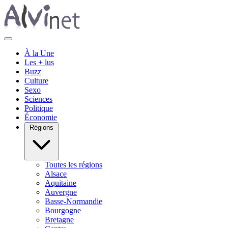
À la Une
Les + lus
Buzz
Culture
Sexo
Sciences
Politique
Économie
Régions
Toutes les régions
Alsace
Aquitaine
Auvergne
Basse-Normandie
Bourgogne
Bretagne