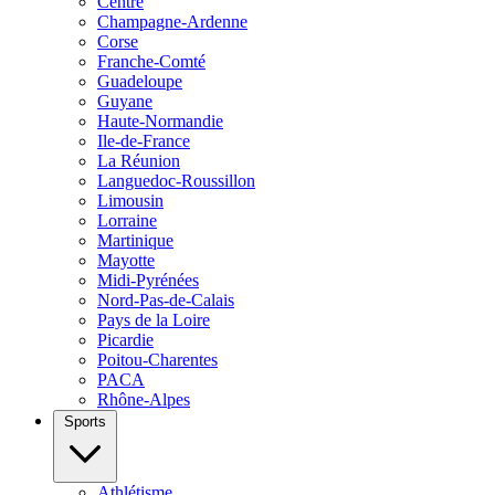
Centre
Champagne-Ardenne
Corse
Franche-Comté
Guadeloupe
Guyane
Haute-Normandie
Ile-de-France
La Réunion
Languedoc-Roussillon
Limousin
Lorraine
Martinique
Mayotte
Midi-Pyrénées
Nord-Pas-de-Calais
Pays de la Loire
Picardie
Poitou-Charentes
PACA
Rhône-Alpes
Sports
Athlétisme