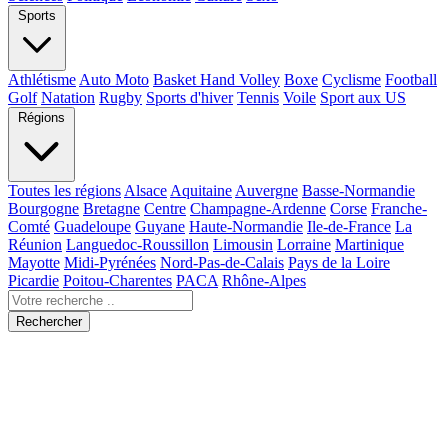
Sports
Athlétisme
Auto Moto
Basket Hand Volley
Boxe
Cyclisme
Football
Golf
Natation
Rugby
Sports d'hiver
Tennis
Voile
Sport aux US
Régions
Toutes les régions
Alsace
Aquitaine
Auvergne
Basse-Normandie
Bourgogne
Bretagne
Centre
Champagne-Ardenne
Corse
Franche-
Comté
Guadeloupe
Guyane
Haute-Normandie
Ile-de-France
La
Réunion
Languedoc-Roussillon
Limousin
Lorraine
Martinique
Mayotte
Midi-Pyrénées
Nord-Pas-de-Calais
Pays de la Loire
Picardie
Poitou-Charentes
PACA
Rhône-Alpes
Rechercher