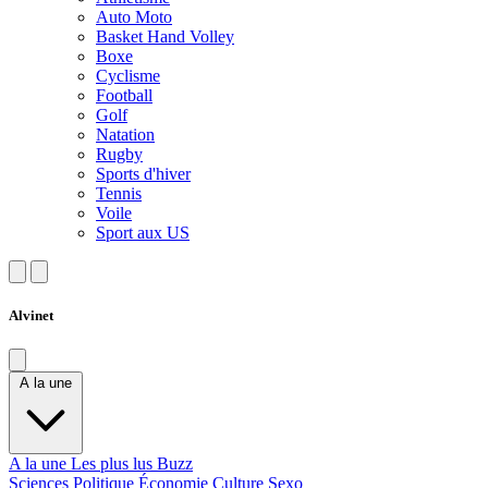
Auto Moto
Basket Hand Volley
Boxe
Cyclisme
Football
Golf
Natation
Rugby
Sports d'hiver
Tennis
Voile
Sport aux US
Alvinet
A la une
A la une
Les plus lus
Buzz
Sciences
Politique
Économie
Culture
Sexo