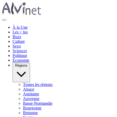
À la Une
Les + lus
Buzz
Culture
Sexo
Sciences
Politique
Économie
Régions
Toutes les régions
Alsace
Aquitaine
Auvergne
Basse-Normandie
Bourgogne
Bretagne