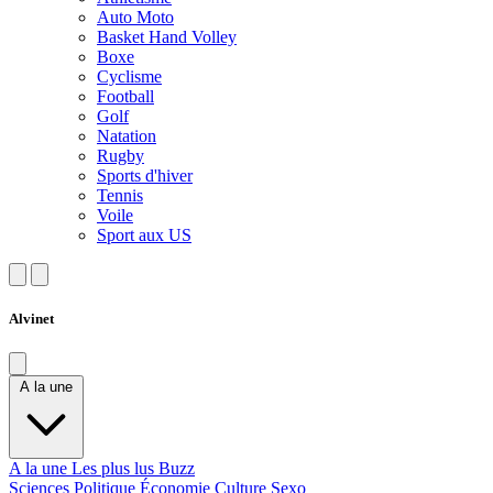
Auto Moto
Basket Hand Volley
Boxe
Cyclisme
Football
Golf
Natation
Rugby
Sports d'hiver
Tennis
Voile
Sport aux US
Alvinet
A la une
A la une
Les plus lus
Buzz
Sciences
Politique
Économie
Culture
Sexo