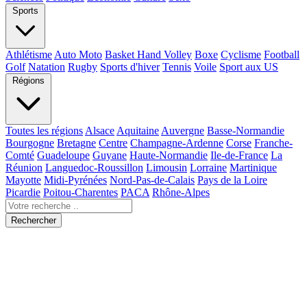
Sports
Athlétisme
Auto Moto
Basket Hand Volley
Boxe
Cyclisme
Football
Golf
Natation
Rugby
Sports d'hiver
Tennis
Voile
Sport aux US
Régions
Toutes les régions
Alsace
Aquitaine
Auvergne
Basse-Normandie
Bourgogne
Bretagne
Centre
Champagne-Ardenne
Corse
Franche-
Comté
Guadeloupe
Guyane
Haute-Normandie
Ile-de-France
La
Réunion
Languedoc-Roussillon
Limousin
Lorraine
Martinique
Mayotte
Midi-Pyrénées
Nord-Pas-de-Calais
Pays de la Loire
Picardie
Poitou-Charentes
PACA
Rhône-Alpes
Rechercher