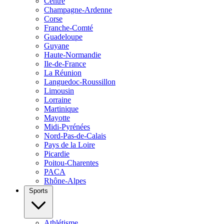
Centre
Champagne-Ardenne
Corse
Franche-Comté
Guadeloupe
Guyane
Haute-Normandie
Ile-de-France
La Réunion
Languedoc-Roussillon
Limousin
Lorraine
Martinique
Mayotte
Midi-Pyrénées
Nord-Pas-de-Calais
Pays de la Loire
Picardie
Poitou-Charentes
PACA
Rhône-Alpes
Sports
Athlétisme