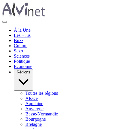
À la Une
Les + lus
Buzz
Culture
Sexo
Sciences
Politique
Économie
Régions
Toutes les régions
Alsace
Aquitaine
Auvergne
Basse-Normandie
Bourgogne
Bretagne