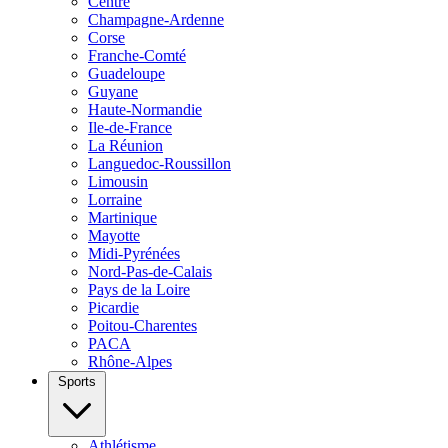
Centre
Champagne-Ardenne
Corse
Franche-Comté
Guadeloupe
Guyane
Haute-Normandie
Ile-de-France
La Réunion
Languedoc-Roussillon
Limousin
Lorraine
Martinique
Mayotte
Midi-Pyrénées
Nord-Pas-de-Calais
Pays de la Loire
Picardie
Poitou-Charentes
PACA
Rhône-Alpes
Sports
Athlétisme