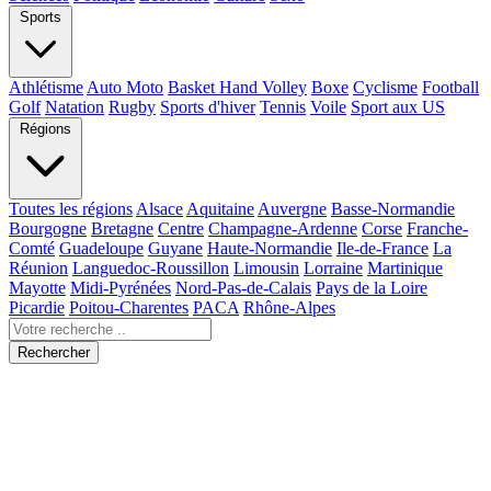
Sports
Athlétisme
Auto Moto
Basket Hand Volley
Boxe
Cyclisme
Football
Golf
Natation
Rugby
Sports d'hiver
Tennis
Voile
Sport aux US
Régions
Toutes les régions
Alsace
Aquitaine
Auvergne
Basse-Normandie
Bourgogne
Bretagne
Centre
Champagne-Ardenne
Corse
Franche-
Comté
Guadeloupe
Guyane
Haute-Normandie
Ile-de-France
La
Réunion
Languedoc-Roussillon
Limousin
Lorraine
Martinique
Mayotte
Midi-Pyrénées
Nord-Pas-de-Calais
Pays de la Loire
Picardie
Poitou-Charentes
PACA
Rhône-Alpes
Rechercher