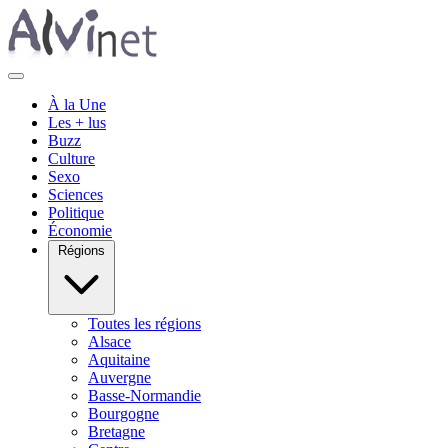
À la Une
Les + lus
Buzz
Culture
Sexo
Sciences
Politique
Économie
Régions
Toutes les régions
Alsace
Aquitaine
Auvergne
Basse-Normandie
Bourgogne
Bretagne