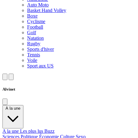
Auto Moto
Basket Hand Volley
Boxe
Cyclisme
Football
Golf
Natation
Rugby
Sports d'hiver
Tennis
Voile
Sport aux US
Alvinet
A la une
A la une
Les plus lus
Buzz
Sciences
Politique
Économie
Culture
Sexo