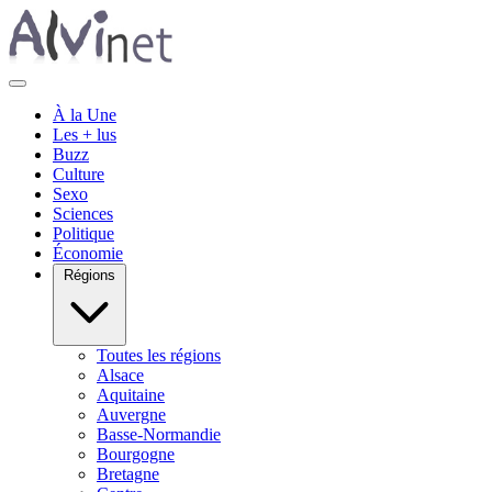
À la Une
Les + lus
Buzz
Culture
Sexo
Sciences
Politique
Économie
Régions
Toutes les régions
Alsace
Aquitaine
Auvergne
Basse-Normandie
Bourgogne
Bretagne