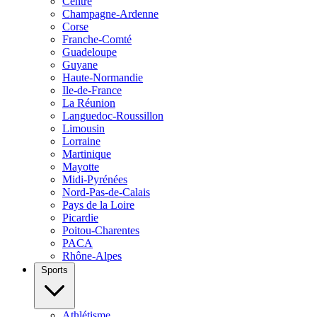
Centre
Champagne-Ardenne
Corse
Franche-Comté
Guadeloupe
Guyane
Haute-Normandie
Ile-de-France
La Réunion
Languedoc-Roussillon
Limousin
Lorraine
Martinique
Mayotte
Midi-Pyrénées
Nord-Pas-de-Calais
Pays de la Loire
Picardie
Poitou-Charentes
PACA
Rhône-Alpes
Sports
Athlétisme