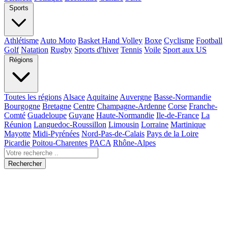
Sports
Athlétisme
Auto Moto
Basket Hand Volley
Boxe
Cyclisme
Football
Golf
Natation
Rugby
Sports d'hiver
Tennis
Voile
Sport aux US
Régions
Toutes les régions
Alsace
Aquitaine
Auvergne
Basse-Normandie
Bourgogne
Bretagne
Centre
Champagne-Ardenne
Corse
Franche-
Comté
Guadeloupe
Guyane
Haute-Normandie
Ile-de-France
La
Réunion
Languedoc-Roussillon
Limousin
Lorraine
Martinique
Mayotte
Midi-Pyrénées
Nord-Pas-de-Calais
Pays de la Loire
Picardie
Poitou-Charentes
PACA
Rhône-Alpes
Rechercher