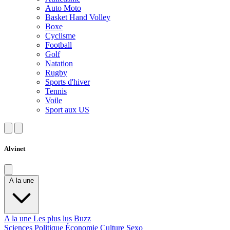
Auto Moto
Basket Hand Volley
Boxe
Cyclisme
Football
Golf
Natation
Rugby
Sports d'hiver
Tennis
Voile
Sport aux US
Alvinet
A la une
A la une
Les plus lus
Buzz
Sciences
Politique
Économie
Culture
Sexo