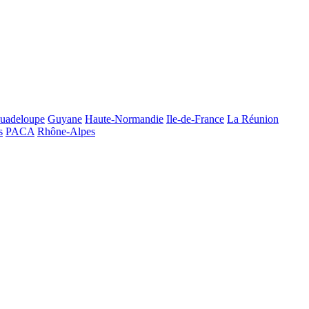
uadeloupe
Guyane
Haute-Normandie
Ile-de-France
La Réunion
s
PACA
Rhône-Alpes