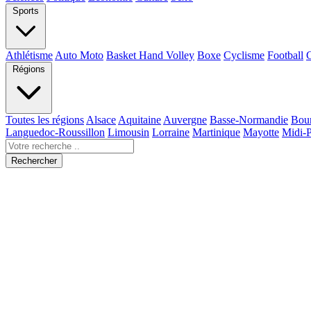
Sports
Athlétisme
Auto Moto
Basket Hand Volley
Boxe
Cyclisme
Football
Régions
Toutes les régions
Alsace
Aquitaine
Auvergne
Basse-Normandie
Bou
Languedoc-Roussillon
Limousin
Lorraine
Martinique
Mayotte
Midi-
Rechercher