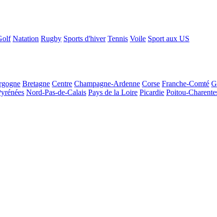
Golf
Natation
Rugby
Sports d'hiver
Tennis
Voile
Sport aux US
rgogne
Bretagne
Centre
Champagne-Ardenne
Corse
Franche-Comté
G
Pyrénées
Nord-Pas-de-Calais
Pays de la Loire
Picardie
Poitou-Charente