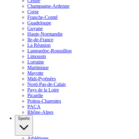
Centre
Champagne-Ardenne
Corse
Franche-Comté
Guadeloupe
Guyane
Haute-Normandie
Ile-de-France
La Réunion
Languedoc-Roussillon
Limousin
Lorraine
Martinique
Mayotte
Midi-Pyrénées
Nord-Pas-de-Calais
Pays de la Loire
Picardie
Poitou-Charentes
PACA
Rhône-Alpes
Sports
Athlétisme