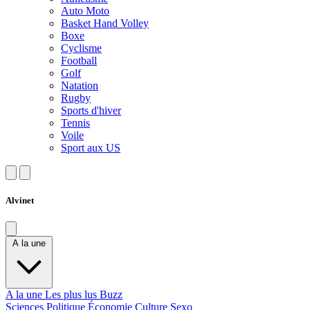
Auto Moto
Basket Hand Volley
Boxe
Cyclisme
Football
Golf
Natation
Rugby
Sports d'hiver
Tennis
Voile
Sport aux US
Alvinet
A la une
A la une
Les plus lus
Buzz
Sciences
Politique
Économie
Culture
Sexo