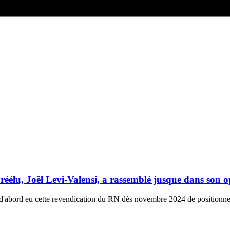
éélu, Joël Levi-Valensi, a rassemblé jusque dans son o
a d'abord eu cette revendication du RN dès novembre 2024 de positionner