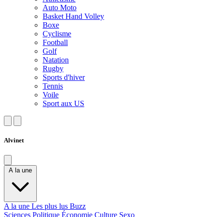
Auto Moto
Basket Hand Volley
Boxe
Cyclisme
Football
Golf
Natation
Rugby
Sports d'hiver
Tennis
Voile
Sport aux US
Alvinet
A la une
A la une
Les plus lus
Buzz
Sciences
Politique
Économie
Culture
Sexo