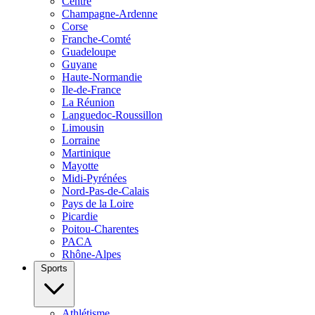
Centre
Champagne-Ardenne
Corse
Franche-Comté
Guadeloupe
Guyane
Haute-Normandie
Ile-de-France
La Réunion
Languedoc-Roussillon
Limousin
Lorraine
Martinique
Mayotte
Midi-Pyrénées
Nord-Pas-de-Calais
Pays de la Loire
Picardie
Poitou-Charentes
PACA
Rhône-Alpes
Sports
Athlétisme