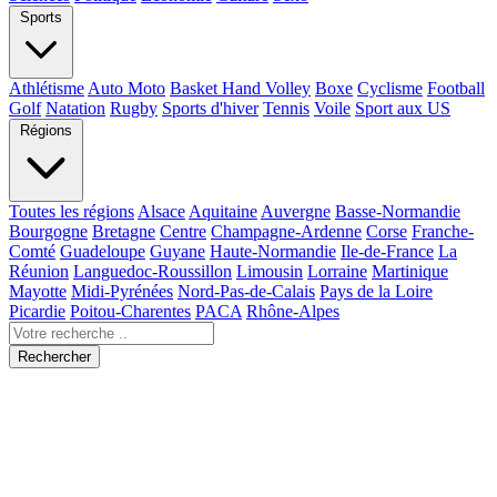
Sports
Athlétisme
Auto Moto
Basket Hand Volley
Boxe
Cyclisme
Football
Golf
Natation
Rugby
Sports d'hiver
Tennis
Voile
Sport aux US
Régions
Toutes les régions
Alsace
Aquitaine
Auvergne
Basse-Normandie
Bourgogne
Bretagne
Centre
Champagne-Ardenne
Corse
Franche-
Comté
Guadeloupe
Guyane
Haute-Normandie
Ile-de-France
La
Réunion
Languedoc-Roussillon
Limousin
Lorraine
Martinique
Mayotte
Midi-Pyrénées
Nord-Pas-de-Calais
Pays de la Loire
Picardie
Poitou-Charentes
PACA
Rhône-Alpes
Rechercher