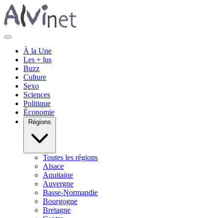
À la Une
Les + lus
Buzz
Culture
Sexo
Sciences
Politique
Économie
Régions
Toutes les régions
Alsace
Aquitaine
Auvergne
Basse-Normandie
Bourgogne
Bretagne