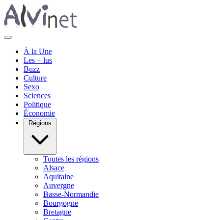
À la Une
Les + lus
Buzz
Culture
Sexo
Sciences
Politique
Économie
Régions
Toutes les régions
Alsace
Aquitaine
Auvergne
Basse-Normandie
Bourgogne
Bretagne