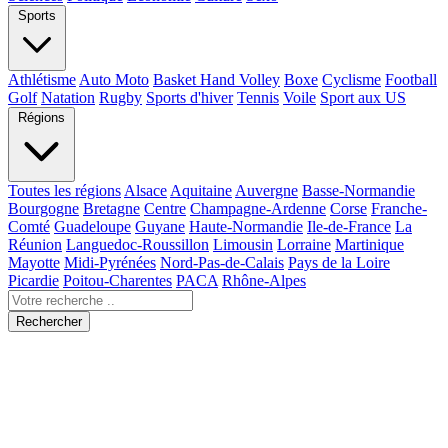
Sports
Athlétisme
Auto Moto
Basket Hand Volley
Boxe
Cyclisme
Football
Golf
Natation
Rugby
Sports d'hiver
Tennis
Voile
Sport aux US
Régions
Toutes les régions
Alsace
Aquitaine
Auvergne
Basse-Normandie
Bourgogne
Bretagne
Centre
Champagne-Ardenne
Corse
Franche-
Comté
Guadeloupe
Guyane
Haute-Normandie
Ile-de-France
La
Réunion
Languedoc-Roussillon
Limousin
Lorraine
Martinique
Mayotte
Midi-Pyrénées
Nord-Pas-de-Calais
Pays de la Loire
Picardie
Poitou-Charentes
PACA
Rhône-Alpes
Rechercher