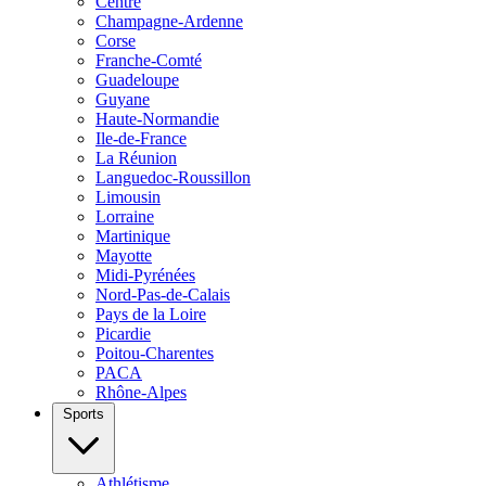
Centre
Champagne-Ardenne
Corse
Franche-Comté
Guadeloupe
Guyane
Haute-Normandie
Ile-de-France
La Réunion
Languedoc-Roussillon
Limousin
Lorraine
Martinique
Mayotte
Midi-Pyrénées
Nord-Pas-de-Calais
Pays de la Loire
Picardie
Poitou-Charentes
PACA
Rhône-Alpes
Sports
Athlétisme