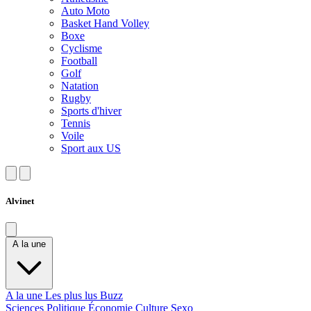
Auto Moto
Basket Hand Volley
Boxe
Cyclisme
Football
Golf
Natation
Rugby
Sports d'hiver
Tennis
Voile
Sport aux US
Alvinet
A la une
A la une
Les plus lus
Buzz
Sciences
Politique
Économie
Culture
Sexo