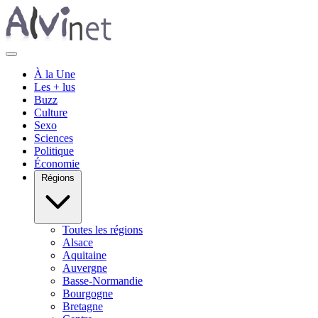
À la Une
Les + lus
Buzz
Culture
Sexo
Sciences
Politique
Économie
Régions
Toutes les régions
Alsace
Aquitaine
Auvergne
Basse-Normandie
Bourgogne
Bretagne