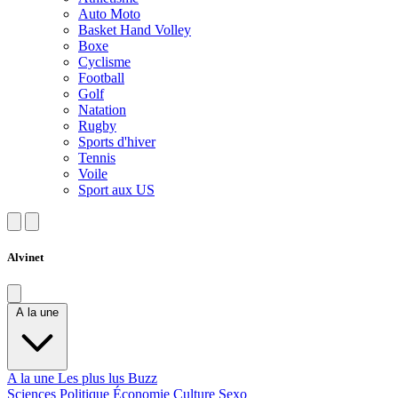
Auto Moto
Basket Hand Volley
Boxe
Cyclisme
Football
Golf
Natation
Rugby
Sports d'hiver
Tennis
Voile
Sport aux US
Alvinet
A la une
A la une
Les plus lus
Buzz
Sciences
Politique
Économie
Culture
Sexo