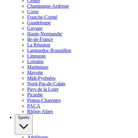
Centre
Champagne-Ardenne
Corse
Franche-Comté
Guadeloupe
Guyane
Haute-Normandie
Ile-de-France
La Réunion
Languedoc-Roussillon
Limousin
Lorraine
Martinique
Mayotte
Midi-Pyrénées
Nord-Pas-de-Calais
Pays de la Loire
Picardie
Poitou-Charentes
PACA
Rhône-Alpes
Sports
Athlétisme