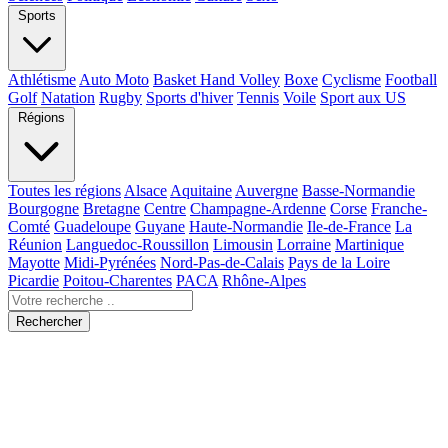
Sports
Athlétisme
Auto Moto
Basket Hand Volley
Boxe
Cyclisme
Football
Golf
Natation
Rugby
Sports d'hiver
Tennis
Voile
Sport aux US
Régions
Toutes les régions
Alsace
Aquitaine
Auvergne
Basse-Normandie
Bourgogne
Bretagne
Centre
Champagne-Ardenne
Corse
Franche-
Comté
Guadeloupe
Guyane
Haute-Normandie
Ile-de-France
La
Réunion
Languedoc-Roussillon
Limousin
Lorraine
Martinique
Mayotte
Midi-Pyrénées
Nord-Pas-de-Calais
Pays de la Loire
Picardie
Poitou-Charentes
PACA
Rhône-Alpes
Rechercher