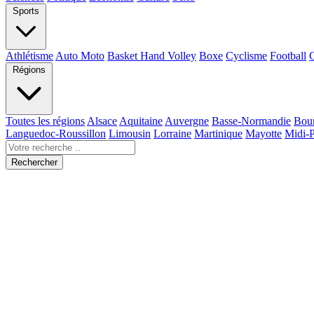
Sports
Athlétisme
Auto Moto
Basket Hand Volley
Boxe
Cyclisme
Football
Régions
Toutes les régions
Alsace
Aquitaine
Auvergne
Basse-Normandie
Bou
Languedoc-Roussillon
Limousin
Lorraine
Martinique
Mayotte
Midi-
Rechercher