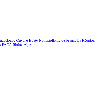
uadeloupe
Guyane
Haute-Normandie
Ile-de-France
La Réunion
s
PACA
Rhône-Alpes