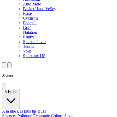
Auto Moto
Basket Hand Volley
Boxe
Cyclisme
Football
Golf
Natation
Rugby
Sports d'hiver
Tennis
Voile
Sport aux US
Alvinet
A la une
A la une
Les plus lus
Buzz
Sciences
Politique
Économie
Culture
Sexo