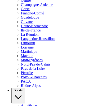
Centre
Champagne-Ardenne
Corse
Franche-Comté
Guadeloupe
Guyane
Haute-Normandie
Ile-de-France
La Réunion
Languedoc-Roussillon
Limousin
Lorraine
Martinique
Mayotte
Midi-Pyrénées
Nord-Pas-de-Calais
Pays de la Loire
Picardie
Poitou-Charentes
PACA
Rhône-Alpes
Sports
Athlétisme