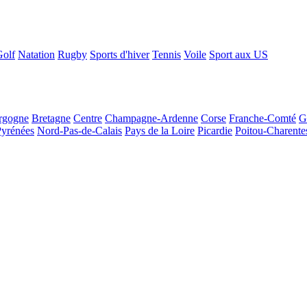
Golf
Natation
Rugby
Sports d'hiver
Tennis
Voile
Sport aux US
rgogne
Bretagne
Centre
Champagne-Ardenne
Corse
Franche-Comté
G
Pyrénées
Nord-Pas-de-Calais
Pays de la Loire
Picardie
Poitou-Charente